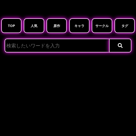
TOP
人気
原作
キャラ
サークル
タグ