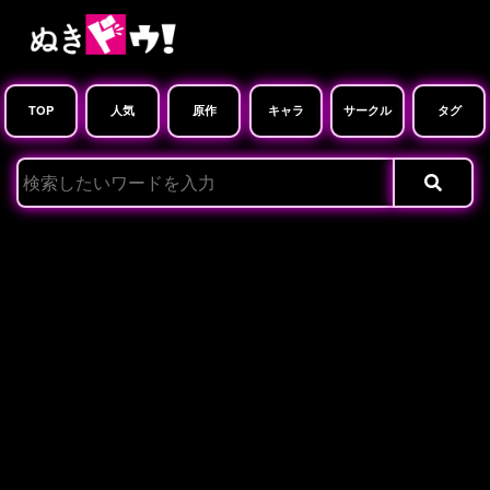
TOP
人気
原作
キャラ
サークル
タグ