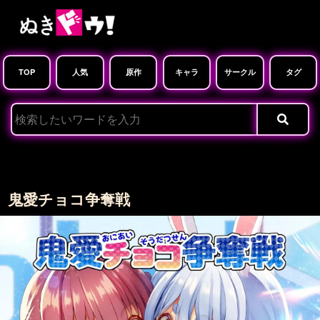
TOP
人気
原作
キャラ
サークル
タグ
鬼愛チョコ争奪戦