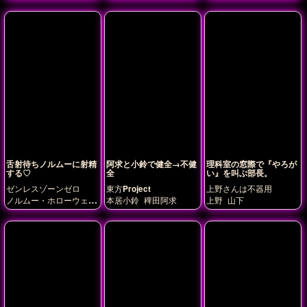
トライン)
ーセヴァル
舌射待ちノルムーに射精
阿求と小鈴で健全→不健
理科室の窓際で『やろが
する♡
全
い』を叫ぶ部長。
ゼンレスゾーンゼロ
東方Project
上野さんは不器用
ノルムー・ホローウェ
本居小鈴
稗田阿求
上野
山下
ル