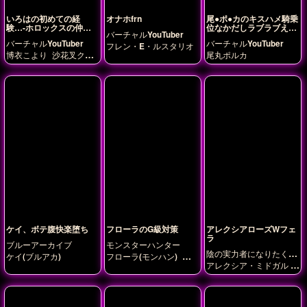
いろはの初めての経
オナホfrn
尾●ポ●カのキスハメ騎乗
験…-ホロックスの仲間
位なかだしラブラブえっ
バーチャルYouTuber
たちの助けを借りて
ちCＧ集❤
バーチャルYouTuber
バーチャルYouTuber
フレン・E・ルスタリオ
博衣こより
沙花叉クロ
尾丸ポルカ
ヱ
風真いろは
ケイ、ボテ腹快楽堕ち
フローラのG級対策
アレクシアローズWフェ
ラ
ブルーアーカイブ
モンスターハンター
陰の実力者になりたく
ケイ(ブルアカ)
フローラ(モンハン)
加工
て!
アレクシア・ミドガル
屋の娘
ローズ・オリアナ