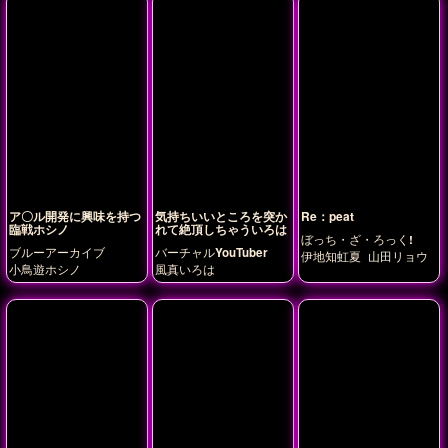
ア〇ル開発に興味を持つ
気持ちいいところを突か
Re：peat
臨戦ホシノ
れて絶頂しちゃういろは
ぼっち・ざ・ろっく!
ブルーアーカイブ
バーチャルYouTuber
伊地知虹夏
山田リョウ
小鳥遊ホシノ
風真いろは