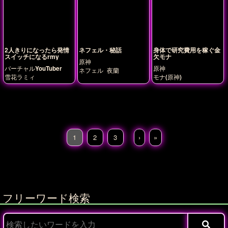
2人きりになったら発情
ネフェル・秘話
身体で研究費用を稼ぐ金
スイッチになるrmy
欠モナ
原神
バーチャルYouTuber
原神
ネフェル
夜蘭
雪花ラミィ
モナ(原神)
1
2
3
›
»
フリーワード検索