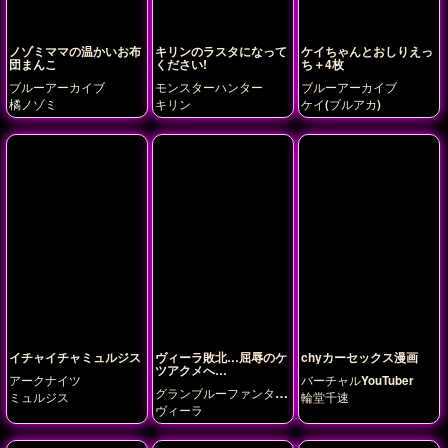
ノゾミママの温かいお布
キリンのラスタになって
ケイちゃんとおしりえっ
団まんこ
ください!
ち＋4枚
ブルーアーカイブ
モンスターハンター
ブルーアーカイブ
橘ノゾミ
キリン
ケイ(ブルアカ)
イチャイチャミュルジス
ヴィーラ敗北…屈辱のケ
chyカーセックス漫画
ツアクメへ…
アークナイツ
バーチャルYouTuber
グランブルーファンタジ
ミュルジス
輪堂千速
ー
ヴィーラ