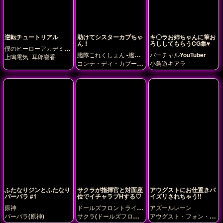
逆転チュートリアル
助けてシスターカブちゃ
キ〇ラお姉ちゃんに筆お
ん！
ろししてもらうCG集♥
僕のヒーローアカデミ
艦隊これくしょん -艦こ
バーチャルYouTuber
ア
上鳴電気
耳郎響香
れ-
コンテ・ディ・カブー
小鳥遊キアラ
ル
ふたなりジンとふたなり
サクラが指揮官と対面座
アウグストにお仕置きパ
バーバラ #1
位でイチャラブHする♡
イズリされちゃう!!
原神
ドールズフロントライン
アズールレーン
(少女前線)
バーバラ(原神)
サクラ(ドールズフロン
アウグスト・フォン・パ