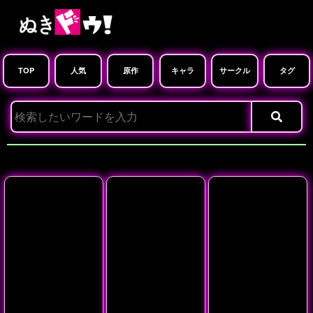
TOP
人気
原作
キャラ
サークル
タグ