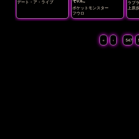
そのに
デート・ア・ライブ
ラブラ
ール
ポケットモンスター
上原
ゃん)
フウロ
«
‹
547