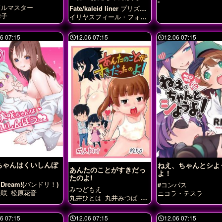
-
してきました
ドルマスター
Fate/kaleid liner プリズマ
☆イリヤ
律子
イリヤスフィール・フォ
ン・アインツベルン
クロ
エ・フォン・アインツベル
6 07:15
ン
12.06 07:15
美遊・エーデルフェル
12.06 07:15
ト
ちゃんはくいしんぼ
ねえ、ちゃんとシよ
あんたのことがすきだっ
よ！
たのよ!
 Dream!(バンドリ！)
#コンパス
みつどもえ
美咲
松原花音
ニコラ・テスラ
丸井ひとは
丸井みつば
千
葉和実
杉崎みく
6 07:15
12.06 07:15
12.06 07:15