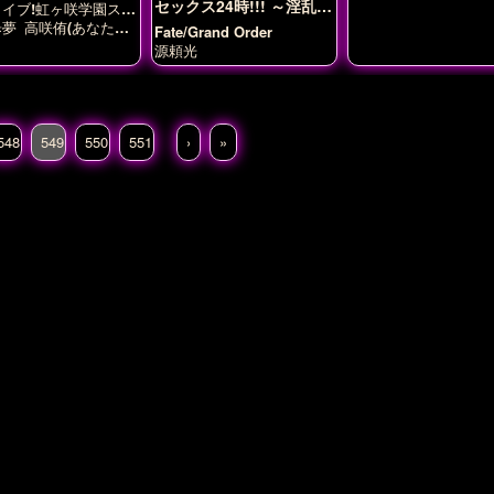
セックス24時!!! ～淫乱爆
イブ!虹ヶ咲学園スク
乳ママ温泉旅情編～
アイドル同好会
歩夢
高咲侑(あなたち
Fate/Grand Order
源頼光
548
549
550
551
›
»