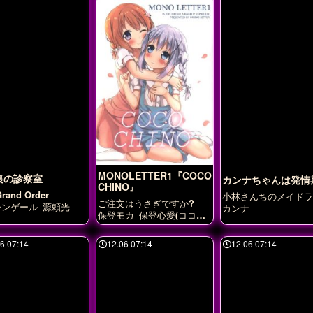
MONOLETTER1『COCO
裏の診察室
カンナちゃんは発情
CHINO』
Grand Order
小林さんちのメイドラ
ご注文はうさぎですか?
ン
チンゲール
源頼光
カンナ
保登モカ
保登心愛(ココ
ア)
香風智乃(チノ）
6 07:14
12.06 07:14
12.06 07:14