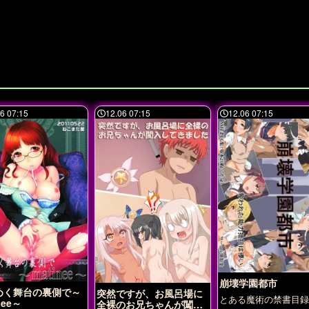
6 07:15
12.06 07:15
12.06 07:15
崩壊学園都市
めく舞台の裏側で～
突然ですが、お風呂場に
とある魔術の禁書目録
nee～
全裸のお兄ちゃんが闖入