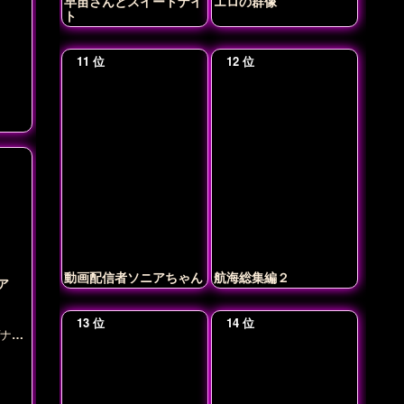
早苗さんとスイートナイ
エロの群像
ト
動画配信者ソニアちゃん
航海総集編２
ア
ナ・
雪音