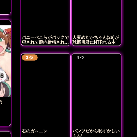
バニーぺこらがバックで
人妻めだかちゃん(26)が
犯されて膣内射精されち
球磨川君にNTRれる本
ゃう♡
う
右のガ～ニン
パンツだから恥ずかしい
もん!