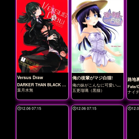
Versus Draw
俺の後輩がマジ白猫!
路地
DARKER THAN BLACK ～
俺の妹がこんなに可愛いわ
Fate/
黒の契約者～
けがない
葉月水無
五更瑠璃（黒猫）
ナイ
12.06 07:15
12.06 07:15
12.0