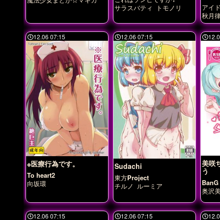
アイ
サラスバティ
トモノリ
秋月
12.06 07:15
12.06 07:15
12.0
美咲
※医療行為です。
Sudachi
う
To heart2
東方Project
BanG
向坂環
チルノ
ルーミア
奥沢
12.06 07:15
12.06 07:15
12.0