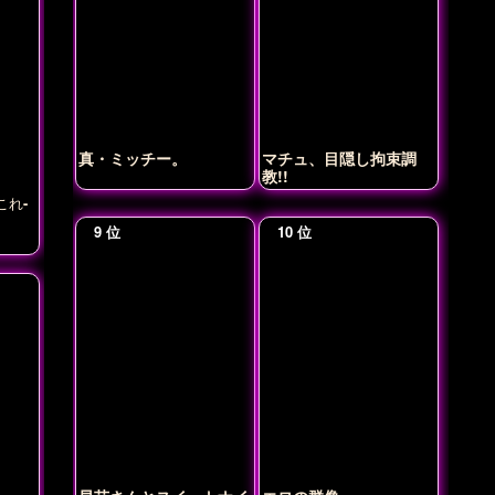
真・ミッチー。
マチュ、目隠し拘束調
教!!
これ-