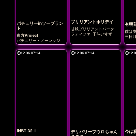
ブリリアントホリデイ
パチュリーinソープラン
有明
ド
甘城ブリリアントパーク
僕は
ラティファ
千斗いすず
東方Project
三日
パチュリー・ノーレッジ
12.06 07:14
12.06 07:14
12.0
INST 32.1
今は
デリバリーフウロちゃん