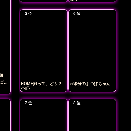
期
ゴ
HOME娘って、どぅ？-
五等分のよつばちゃん
小町-