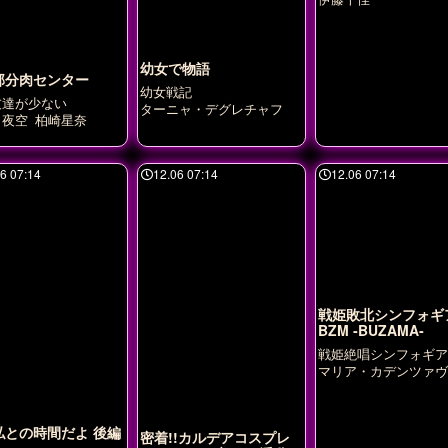
幼女で物語
部分肉センター
幼女戦記
友達が少ない
ターニャ・デグレチャフ
月夜空
柏崎星奈
6 07:14
12.06 07:14
12.06 07:14
戦姫敗北シンフォギ
BZM ‐BUZAMA‐
戦姫絶唱シンフォギア
マリア・カデンツァヴ
イヴ
暁切歌
月読調
クリス
風鳴翼
私との時間だよ 後編
密着!!カルデアコスプレ