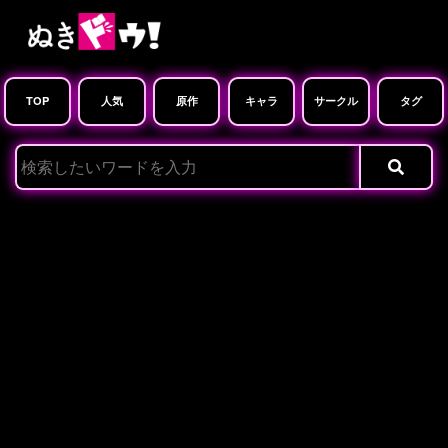
TOP
人気
原作
キャラ
サークル
タグ