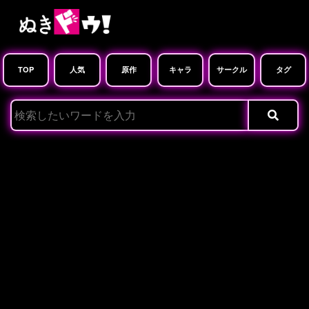
TOP
人気
原作
キャラ
サークル
タグ