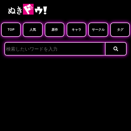
TOP
人気
原作
キャラ
サークル
タグ