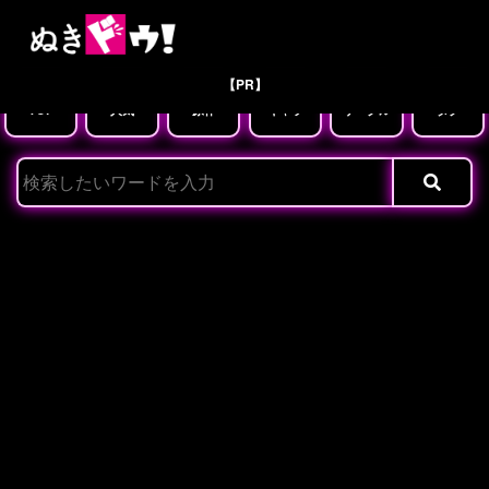
【PR】
TOP
人気
原作
キャラ
サークル
タグ