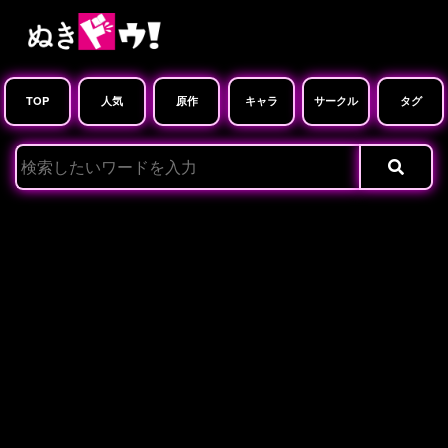
TOP
人気
原作
キャラ
サークル
タグ