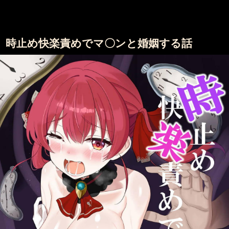
時止め快楽責めでマ〇ンと婚姻する話