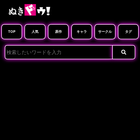
TOP
人気
原作
キャラ
サークル
タグ