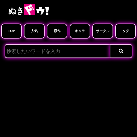
TOP
人気
原作
キャラ
サークル
タグ