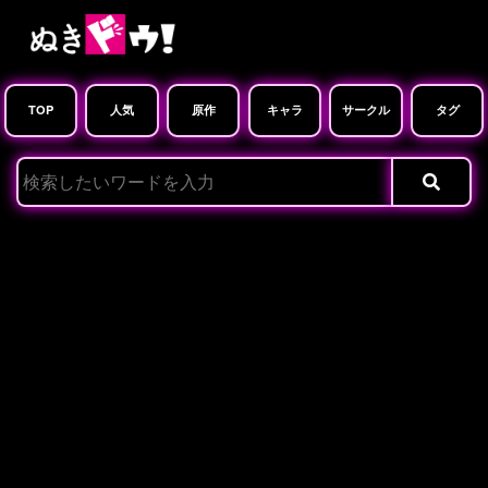
TOP
人気
原作
キャラ
サークル
タグ