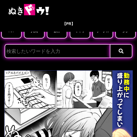
【PR】
TOP
人気
原作
キャラ
サークル
タグ