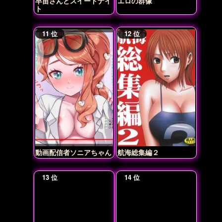
早苗さんとスイートナイ
エロの群像
ト
動画配信者ソニアちゃん
航海総集編２