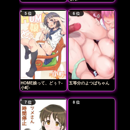
HOME娘って、どぅ？-
五等分のよつばちゃん
小町-