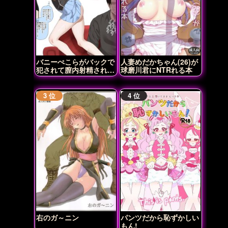
バニーぺこらがバックで
人妻めだかちゃん(26)が
犯されて膣内射精されち
球磨川君にNTRれる本
ゃう♡
右のガ～ニン
パンツだから恥ずかしい
もん!