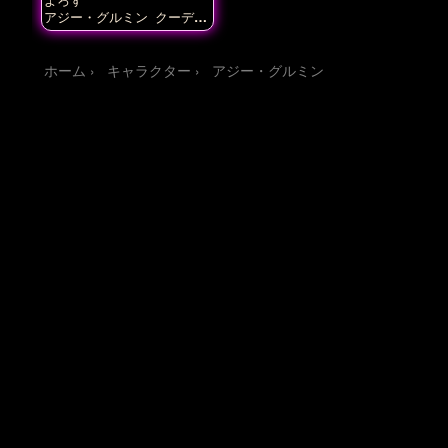
アジー・グルミン
クーデリ
ア・藍那・バーンスタイン
クルルシファー・エインフ
ォルク
フィルフィ・アイン
ホーム
キャラクター
アジー・グルミン
グラム
フミタン・アドモ
ス
川神舞