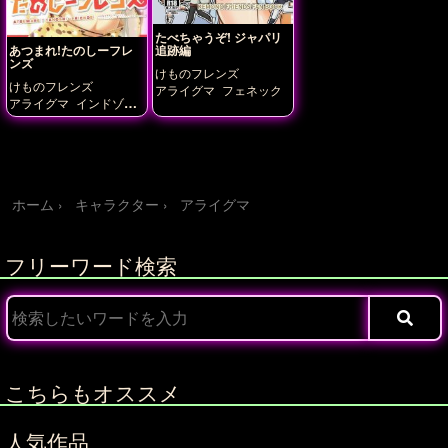
たべちゃうぞ! ジャパリ
追跡編
あつまれ!たのしーフレ
ンズ
けものフレンズ
けものフレンズ
アライグマ
フェネック
アライグマ
インドゾウ
オポッサムモドキ
カバ
ンちゃん
キンシコウ
ク
ロサイ
サーバル
シロサ
イ
スナネコ
ツチノコ
トキ
ナミチスイコウモ
リ
ピューマ
フェネッ
ク
ロイヤルペンギン
ホーム
キャラクター
アライグマ
フリーワード検索
こちらもオススメ
人気作品