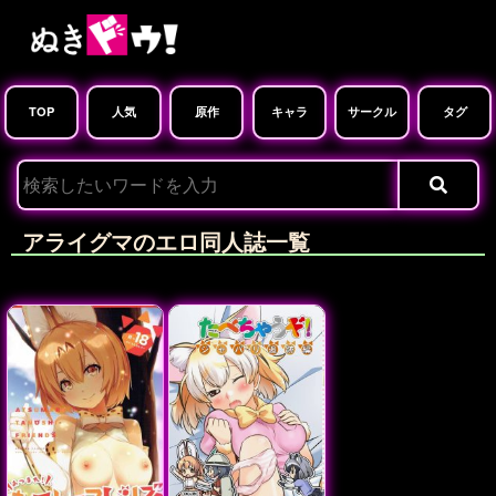
TOP
人気
原作
キャラ
サークル
タグ
アライグマのエロ同人誌一覧