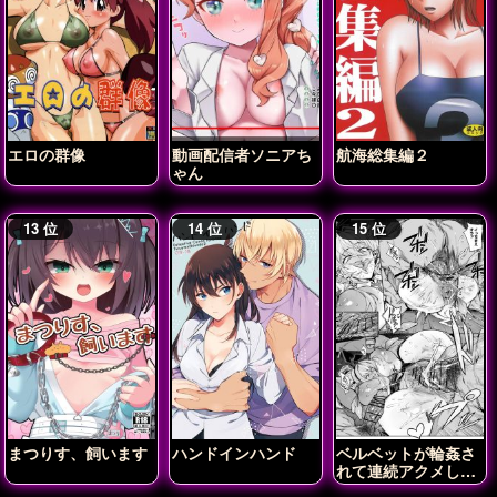
エロの群像
動画配信者ソニアち
航海総集編２
ゃん
まつりす、飼います
ハンドインハンド
ベルベットが輪姦さ
れて連続アクメしち
ゃう!!