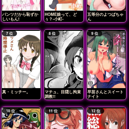
パンツだから恥ずか
HOME娘って、ど
五等分のよつばちゃ
しいもん!
ぅ？-小町-
ん
真・ミッチー。
マチュ、目隠し拘束
早苗さんとスイート
調教!!
ナイト