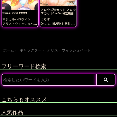
アロウズ強カット アロウ
ズカット1～5+α総集編
Sweet Grrl XXXX
よろず
マジカルハロウィン
Dr.レム
MARKⅡ
MEI-
アリス・ウィッシュハー
DO
アーニャ・ヘルシン
ト
グ
アカネ
アテナ
アリ
ス・ウィッシュハート
アンナ
カシン居士
ネモ
フィラ
ノワール・アウ
スレーゼ
パトランラン
プリシラ
フロスト
マシ
ホーム
キャラクター
アリス・ウィッシュハート
ロ
マリア
ミドリ
リ
オ
リサ
リサ如月
ルビ
ー
レイラ
ローズマリ
ー・ベルガモット
上杉
フリーワード検索
ケンシン
今川ヨシモト
伊達マサムネ
大友ソウ
リン
徳川イエヤス
明智
ミツヒデ
武田シンゲン
毛利モトナリ
神楽詩音
織田ノブナガ
豊臣ヒデ
ヨシ
足利ヨシテル
長宗
我部モトチカ
雀神パイ
コ
風上あやか
風上さや
こちらもオススメ
か
風上まどか
風上楓
人気作品