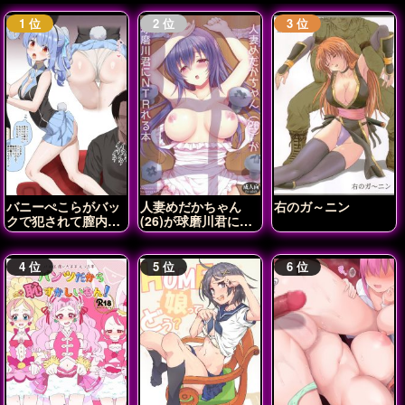
バニーぺこらがバッ
人妻めだかちゃん
右のガ～ニン
クで犯されて膣内射
(26)が球磨川君に
精されちゃう♡
NTRれる本