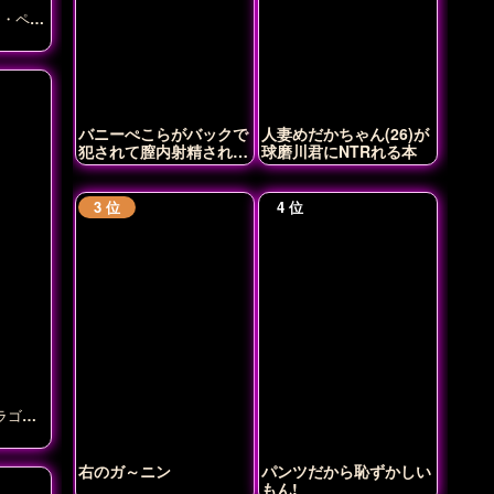
ア・ペン
ルタ)
ュアレ
ーカー
カサハ
カ
マシ
マタ・ハ
メドゥ
バニーぺこらがバックで
人妻めだかちゃん(26)が
ラーマ
犯されて膣内射精されち
球磨川君にNTRれる本
のハサ
ゃう♡
ラゴン
右のガ～ニン
パンツだから恥ずかしい
もん!