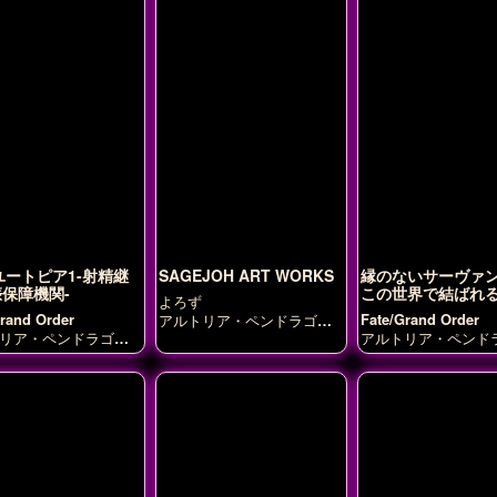
ユートピア1-射精継
SAGEJOH ART WORKS
縁のないサーヴァ
保障機関-
この世界で結ばれ
よろず
Grand Order
Fate/Grand Order
アルトリア・ペンドラゴン
(ランサーオルタ)
ジャン
リア・ペンドラゴン
アルトリア・ペンド
ヌ・ダルク（オルタ）
マシ
サーオルタ)
ジャン
(ランサーオルタ)
ュ・キリエライト
宮本武
ルク
スカサハ
マシ
蔵
榛名
浜風
源頼光
酒呑
リエライト
童子
金剛