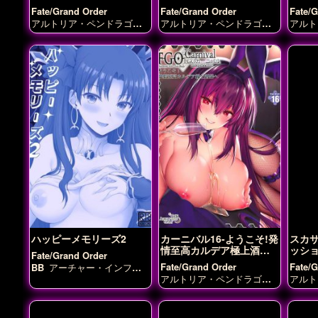
ない
Fate/Grand Order
Fate/Grand Order
Fate/
アルトリア・ペンドラゴン
アルトリア・ペンドラゴン
アルト
(ランサー)
アルトリア・ペ
(ランサーオルタ)
モードレ
(セイ
ンドラゴン(ランサーオル
ッド
ア・ペ
タ)
イシュタル
オルトリン
オルタ
デ
カイニス
ジャンヌ・ダ
ルク
ジャンヌ・ダルク（オ
ルタ）
スカサハ
フランシ
ス・ドレイク
マシュ・キリ
エライト
ミドラーシュのキ
ャスター
刑部姫
玉藻の前
鈴鹿御前
ハッピーメモリーズ2
カーニバル16-ようこそ!発
スカ
情至高カルデア極上酒保
ッシ
Fate/Grand Order
へ-
ラン
Fate/Grand Order
Fate/
BB
アーチャー・インフェ
ルノ
アルトリア・ペンドラ
アルトリア・ペンドラゴン
アルト
ゴン(オルタ)
アルトリア・
(ランサーオルタ)
イシュタ
(ラン
ペンドラゴン(ランサー)
ア
ル
エレシュキガル
ジャン
パッシ
ルトリア・ペンドラゴン(ラ
ヌ・ダルク
スカサハ
ンサーオルタ)
イシュタル