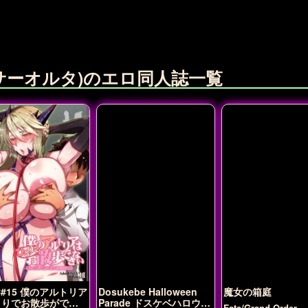
サーオルタ)のエロ同人誌一覧
C#15 僕のアルトリア
Dosukebe Halloween
魔女の箱庭
とりでお散歩ができ
Parade ドスケベハロウィ
Fate/Grand Order