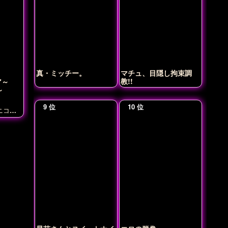
真・ミッチー。
マチュ、目隠し拘束調
教!!
ア～
～
ニコラ
アルト
(ランサ
ンドラゴ
アン・
ンスカ
コルデ
ク
ジャ
タ）
ス
ール
ニ
カ
マシ
マタ・ハ
ワネッ
キュー
ャスタ
沖田総
源頼