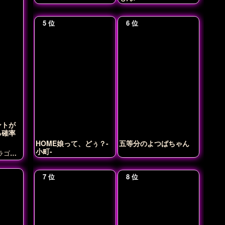
ントが
る確率
HOME娘って、どぅ？-
五等分のよつばちゃん
小町-
ラゴン