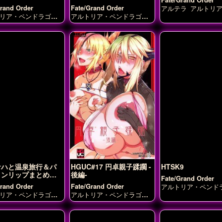
ンパレード
Grand Order
Fate/Grand Order
アルテラ
アルトリ
ドラゴン(ランサーオ
リア・ペンドラゴン
アルトリア・ペンドラゴン
イシュタル
エウリ
バーリリィ)
アルトリ
(ランサーオルタ)
ナイチン
エルドラドのバーサ
ンドラゴン(ランサー
ゲール
マシュ・キリエライ
カーミラ
ぐだ子
ス
)
モードレッド
ト
ステンノ
ブーディ
ュ・キリエライト
リ
マルタ
メディア
ーサ
モードレッド
刑部姫
牛若丸
百貌
ン
茨木童子
荊軻
サハと温泉旅行＆パ
HGUC#17 円卓親子蹂躙 -
HTSK9
ョンリップまとめ＆
後編-
Fate/Grand Order
サーアルトリア
Grand Order
Fate/Grand Order
アルトリア・ペンド
(ランサーオルタ)
リア・ペンドラゴン
アルトリア・ペンドラゴン
サーオルタ)
スカサハ
(ランサーオルタ)
モードレ
ョンリップ
ッド