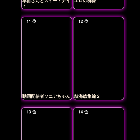
早苗さんとスイートナイ
エロの群像
葛飾北
ト
イン
動画配信者ソニアちゃん
航海総集編２