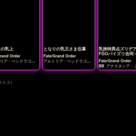
ちの乳上
となりの乳王さま伍幕
乳挟特異点ズリデ
FGOパイズリ合同
Grand Order
Fate/Grand Order
Fate/Grand Order
リア・ペンドラゴン
アルトリア・ペンドラゴン
)
アルトリア・ペン
(ランサーオルタ)
BB
アナスタシア・
ン(ランサーオルタ)
エヴナ・ロマノヴァ
リア・ペンドラゴン
ー)
アルトリア・ペ
オルタ)
ン(ランサーオルタ)
ボニー
カーマ
コヤ
ヤ
シャルロット・
ー
ジャンヌ・ダル
ンヌ・ダルク（オル
カサハ
ナイチンゲ
トクリス
ブーディ
ュ・キリエライト
リ
マリー・アント
ト
メドゥーサ
ワル
レ(FGO)
不夜城のキ
ー
刑部姫
宮本武蔵
司
沖田総司(オルタ)