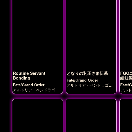
エレシュキガル
ジャンヌ・
ダルク
スカサハ
セイバー
ネロ・クラウディウス
マシ
ュ・キリエライト
宮本武
蔵
沖田総司
源頼光
虞美
人
Routine Servant
となりの乳王さま伍幕
FGO
Bonding
続妊娠
Fate/Grand Order
Fate/Grand Order
Fate/
アルトリア・ペンドラゴン
(ランサーオルタ)
アルトリア・ペンドラゴン
アルト
(ランサー)
アルトリア・ペ
(ラン
ンドラゴン(ランサーオル
ヌ・ダ
タ)
ジャンヌ・ダルク
ュ・キ