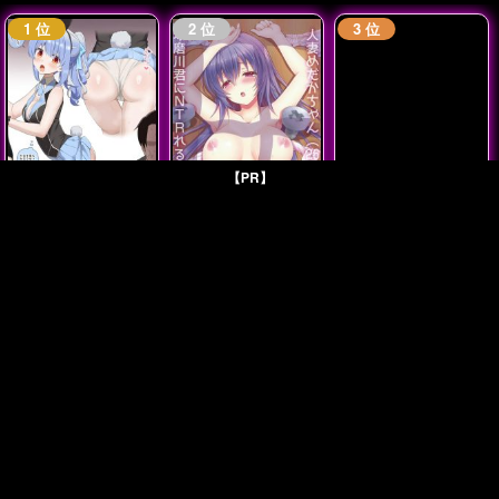
【PR】
バニーぺこらがバッ
人妻めだかちゃん
右のガ～ニン
クで犯されて膣内射
(26)が球磨川君に
精されちゃう♡
NTRれる本