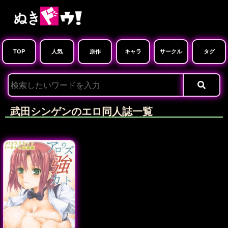
TOP
人気
原作
キャラ
サークル
タグ
武田シンゲンのエロ同人誌一覧