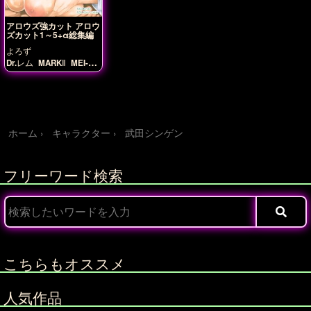
アロウズ強カット アロウ
ズカット1～5+α総集編
よろず
Dr.レム
MARKⅡ
MEI-
DO
アーニャ・ヘルシン
グ
アカネ
アテナ
アリ
ス・ウィッシュハート
アンナ
カシン居士
ネモ
フィラ
ノワール・アウ
スレーゼ
パトランラン
プリシラ
フロスト
マシ
ホーム
キャラクター
武田シンゲン
ロ
マリア
ミドリ
リ
オ
リサ
リサ如月
ルビ
ー
レイラ
ローズマリ
ー・ベルガモット
上杉
フリーワード検索
ケンシン
今川ヨシモト
伊達マサムネ
大友ソウ
リン
徳川イエヤス
明智
ミツヒデ
武田シンゲン
毛利モトナリ
神楽詩音
織田ノブナガ
豊臣ヒデ
ヨシ
足利ヨシテル
長宗
我部モトチカ
雀神パイ
コ
風上あやか
風上さや
こちらもオススメ
か
風上まどか
風上楓
人気作品