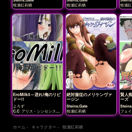
牧瀬紅莉栖
牧瀬紅莉栖
牧瀬紅
EroMilk5～迸れ!俺のリビ
絶対服従のメリケンヴァ
賢人
ドー!!
ージン
ーズ
よろず
Steins;Gate
Steins
C.C
アリス・シンセシス・
牧瀬紅莉栖
フェイ
サーティ
エミリア
ディー
牧瀬紅
ドリット
ピロテース
ホロ
リース
レム
初音ミク
博麗
ホーム
キャラクター
牧瀬紅莉栖
霊夢
小ニース
御坂美琴
津
村斗貴子
涼風青葉
牧瀬紅