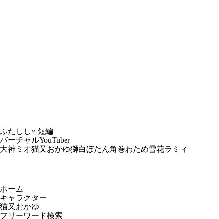
ふたしし× 短編
バーチャルYouTuber
大神ミオ
猫又おかゆ
獅白ぼたん
角巻わため
雪花ラミィ
ホーム
キャラクター
猫又おかゆ
フリーワード検索