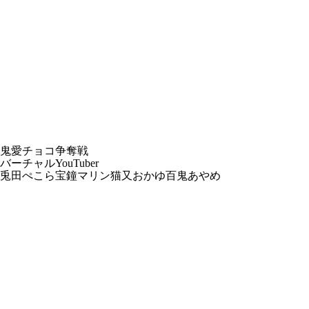
鬼愛チョコ争奪戦
バーチャルYouTuber
兎田ぺこら
宝鐘マリン
猫又おかゆ
百鬼あやめ