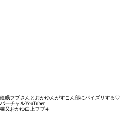
催眠フブさんとおかゆんがすこん部にパイズリする♡
バーチャルYouTuber
猫又おかゆ
白上フブキ