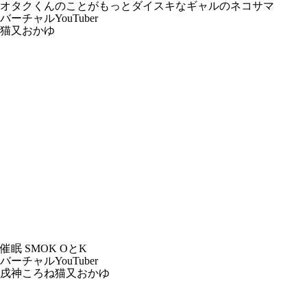
オタクくんのことがもっとダイスキなギャルのネコサマ
バーチャルYouTuber
猫又おかゆ
催眠 SMOK OとK
バーチャルYouTuber
戌神ころね
猫又おかゆ