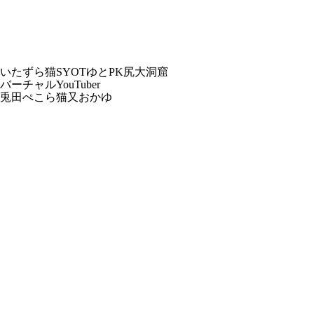
いたずら猫SYOTゆとPK尻大洞窟
バーチャルYouTuber
兎田ぺこら
猫又おかゆ