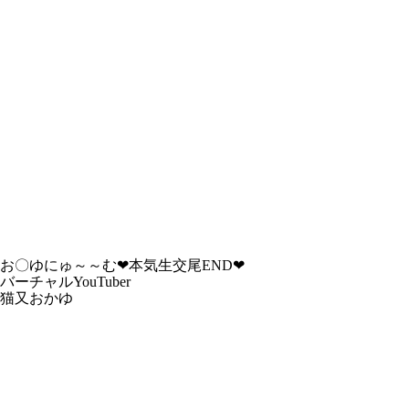
お〇ゆにゅ～～む❤︎本気生交尾END❤︎
バーチャルYouTuber
猫又おかゆ