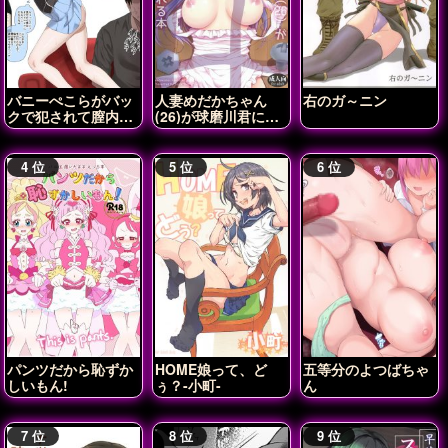
バニーぺこらがバッ
人妻めだかちゃん
右のガ～ニン
クで犯されて膣内射
(26)が球磨川君に
精されちゃう♡
NTRれる本
パンツだから恥ずか
HOME娘って、ど
五等分のよつばちゃ
しいもん!
ぅ？-小町-
ん