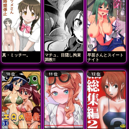
真・ミッチー。
マチュ、目隠し拘束
早苗さんとスイート
調教!!
ナイト