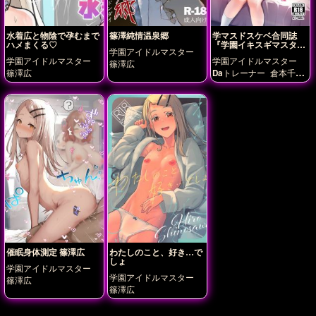
水着広と物陰で孕むまで
篠澤純情温泉郷
学マスドスケベ合同誌
ハメまくる♡
『学園イキスギマスタ
学園アイドルマスター
ー』
学園アイドルマスター
学園アイドルマスター
篠澤広
篠澤広
Daトレーナー
倉本千
奈
姫崎莉波
月村手毬
有村麻央
根緒亜紗里
篠
澤広
花海佑芽
花海咲
季
葛城リーリヤ
藤田こ
とね
催眠身体測定 篠澤広
わたしのこと、好き…で
しょ
学園アイドルマスター
学園アイドルマスター
篠澤広
篠澤広