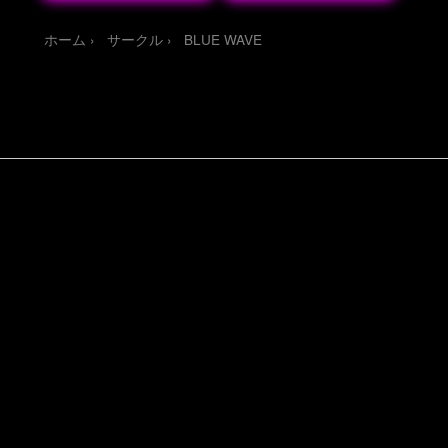
読調
立花響
雪音クリス
風
鳴翼
ホーム
サークル
BLUE WAVE