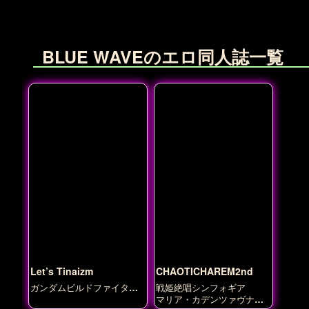
BLUE WAVEのエロ同人誌一覧
Let’s Tinaizm
CHAOTICHAREM2nd
ガンダムビルドファイター
戦姫絶唱シンフォギア
ズ
マリア・カデンツァヴナ・
イヴ
小日向未来
暁切歌
月