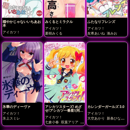
穏やかじゃないいちあお
みくるとミラクル
ふたなりフレンズ
本
アイカツ！
アイカツ！
アイカツ！
夏樹みくる
友希あいね
湊みお
氷華のディーヴァ
アシカツスターズ! めざ
カレンダーガールズ 3.0
せ!アシカツ一番星!(同人
アイカツ！
アイカツ！
誌版)
アイカツ！
氷上スミレ
大空あかり
新条ひなき
七倉小春
双葉アリア
早
星宮いちご
氷上スミレ
乙女あこ
花園きらら
虹
紅林珠璃