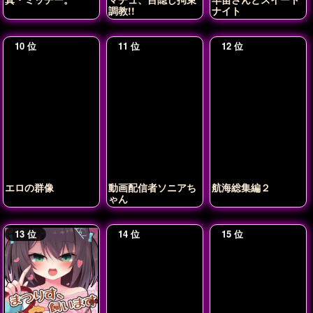
調教!!
ナイト
エロの群像
動画配信者ソニアち
航海総集編２
ゃん