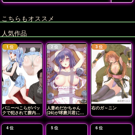
こちらもオススメ
人気作品
バニーぺこらがバッ
人妻めだかちゃん
右のガ～ニン
クで犯されて膣内射
(26)が球磨川君に
精されちゃう♡
NTRれる本