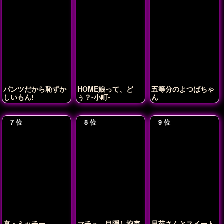
パンツだから恥ずか
HOME娘って、ど
五等分のよつばちゃ
しいもん!
ぅ？-小町-
ん
真・ミッチー。
マチュ、目隠し拘束
早苗さんとスイート