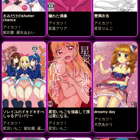
きみだけのshutter
穢れた偶像
豊満弁当
chance
アイカツ！
アイカツ！
アイカツ！
双葉アリア
星宮りんご
紫吹蘭
霧矢あおい
ソレイユのドキドキすべ
星宮いちごを強姦して僕
dreamy day
しゃるデリバリー
は星になる。
アイカツ！
アイカツ！
アイカツ！
大空あかり
星宮いちご
紫吹蘭
霧矢
星宮いちご
あおい