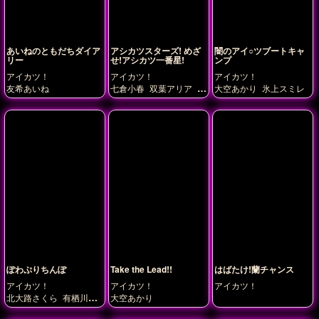
あいねのともだちダイア
アシカツスターズ! めざ
闇のアイ○ツブートキャ
リー
せ!アシカツ一番星!
ンプ
アイカツ！
アイカツ！
アイカツ！
友希あいね
七倉小春
双葉アリア
早
大空あかり
氷上スミレ
乙女あこ
花園きらら
虹
野ゆめ
ぽわぷりちんぽ
Take the Lead!!
はばたけ!蘭チャンス
アイカツ！
アイカツ！
アイカツ！
北大路さくら
有栖川お
大空あかり
とめ
神谷しおん