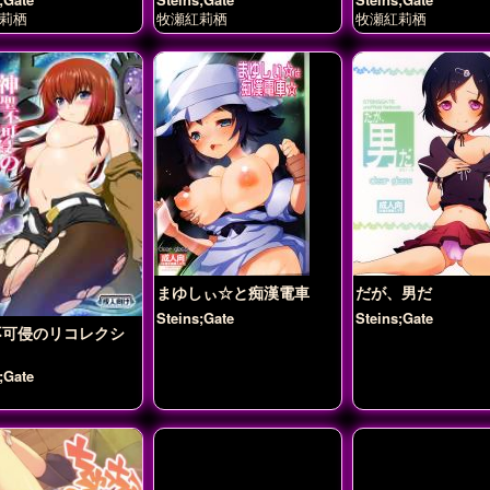
莉栖
牧瀬紅莉栖
牧瀬紅莉栖
まゆしぃ☆と痴漢電車
だが、男だ
Steins;Gate
Steins;Gate
不可侵のリコレクシ
;Gate