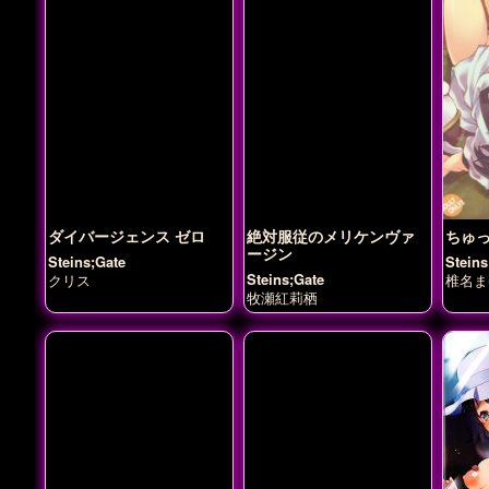
ダイバージェンス ゼロ
絶対服従のメリケンヴァ
ちゅ
ージン
Steins;Gate
Steins
Steins;Gate
クリス
椎名ま
牧瀬紅莉栖