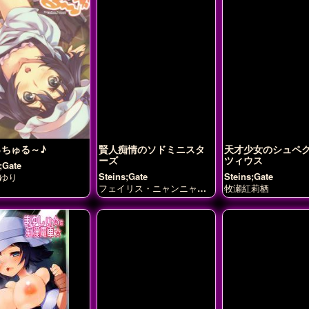
っちゅる～♪
賢人痴情のソドミニスタ
天才少女のシュペ
ーズ
ツィウス
;Gate
Steins;Gate
Steins;Gate
ゆり
フェイリス・ニャンニャン
牧瀬紅莉栖
牧瀬紅莉栖