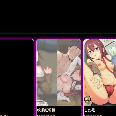
牧瀬紅莉栖
した毛
;Gate
Steins;Gate
Steins;Gate