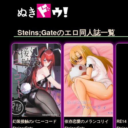
Steins;Gateのエロ同人誌一覧
幻装接触のバニーコード
依存恋愛のメランコリイ
RE14
Steins;Gate
Steins;Gate
Steins