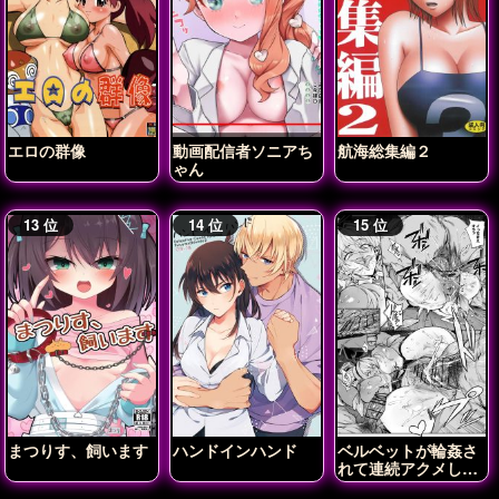
エロの群像
動画配信者ソニアち
航海総集編２
ゃん
まつりす、飼います
ハンドインハンド
ベルベットが輪姦さ
れて連続アクメしち
ゃう!!