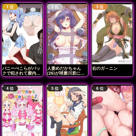
バニーぺこらがバッ
人妻めだかちゃん
右のガ～ニン
クで犯されて膣内射
(26)が球磨川君に
精されちゃう♡
NTRれる本