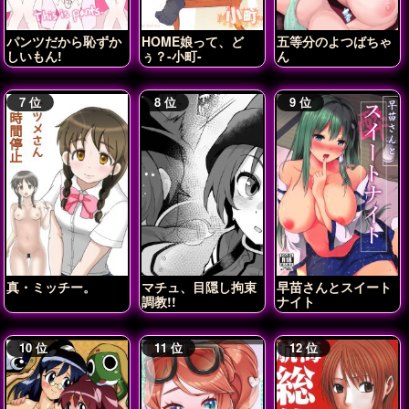
パンツだから恥ずか
HOME娘って、ど
五等分のよつばちゃ
しいもん!
ぅ？-小町-
ん
真・ミッチー。
マチュ、目隠し拘束
早苗さんとスイート
調教!!
ナイト