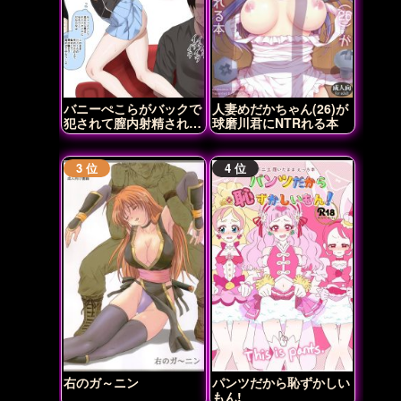
バニーぺこらがバックで
人妻めだかちゃん(26)が
犯されて膣内射精されち
球磨川君にNTRれる本
ゃう♡
右のガ～ニン
パンツだから恥ずかしい
もん!