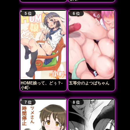
HOME娘って、どぅ？-
五等分のよつばちゃん
小町-