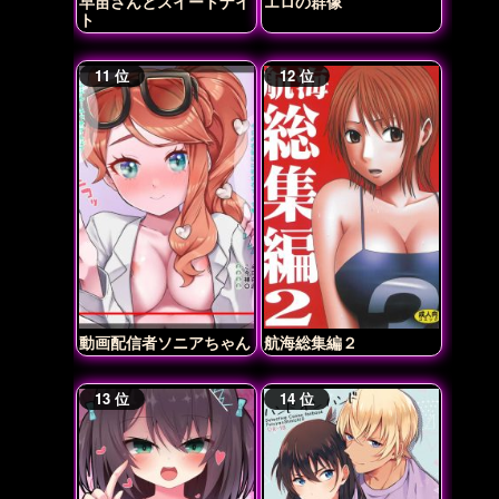
早苗さんとスイートナイ
エロの群像
ト
動画配信者ソニアちゃん
航海総集編２