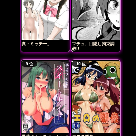
真・ミッチー。
マチュ、目隠し拘束調
教!!