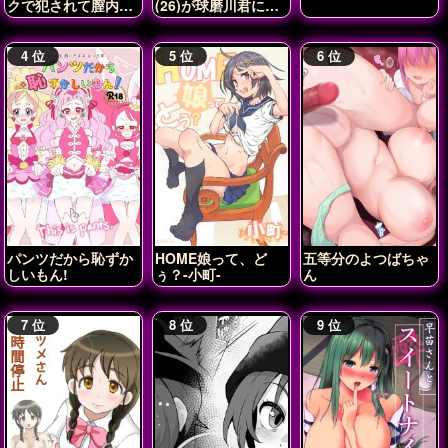
クで犯されて膣内射
(26)が球磨川君に
精されちゃう♡
NTRれる本
パンツだから恥ずか
HOME娘って、ど
五等分のよつばちゃ
しいもん!
ぅ？-小町-
ん