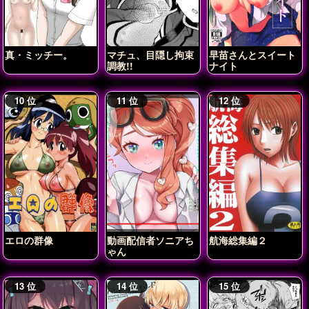
真・ミッチー。
マチュ、目隠し拘束
早苗さんとスイート
調教!!
ナイト
エロの群像
動画配信者ソニアち
航海総集編２
ゃん