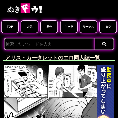
TOP
人気
原作
キャラ
サークル
タグ
アリス・カータレットのエロ同人誌一覧