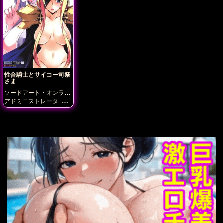
性合騎士とサイコー司祭
さま
ソードアート・オンライ
ン
アドミニストレータ
ア
リス・ツーベルク