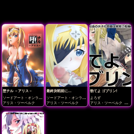
堕チル －アリス－
最終決戦前に…
勃てよ ゴブリン!
ソードアート・オンライ
ソードアート・オンライ
よろず
ン
ン
アリス・ツーベルク
アリス・ツーベルク
アリス・ツーベルク
エ
ミリア
ディードリット
ライザリン・シュタウ
ト
レム
初音ミク
小ニ
ース
暁美ほむら
灰色の
魔女カーラ
結城明日奈
(アスナ)