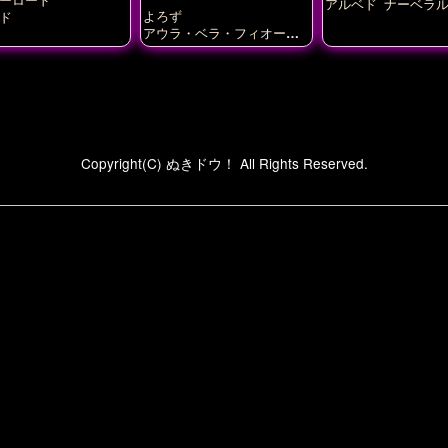
アルベド
ナーベラ
よろず
ド
マ
アウラ・ベラ・フィオーラ
アクア
アルベド
キズナア
イ
クリス
フランチェス
カ・ルッキーニ
めぐみん
リネット・ビショップ
レ
ナ
宮藤芳佳
田村ゆり
Copyright(C) ぬきドウ！ All Rights Reserved.