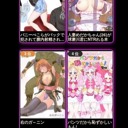
バニーぺこらがバックで
人妻めだかちゃん(26)が
犯されて膣内射精されち
球磨川君にNTRれる本
ゃう♡
右のガ～ニン
パンツだから恥ずかしい
もん!