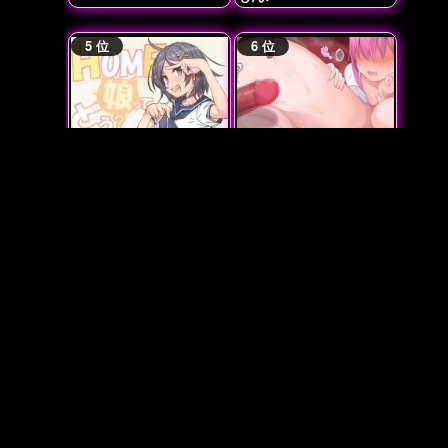
HOME娘って、どぅ？-
五等分のよつばちゃん
小町-