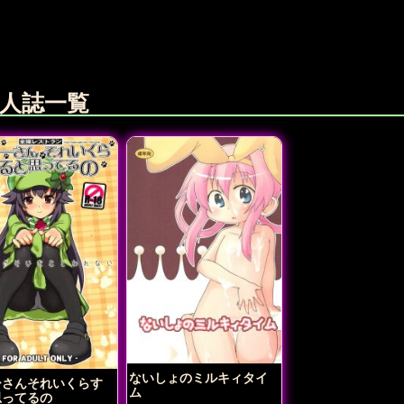
人誌一覧
ないしょのミルキィタイ
ーさんそれいくらす
ム
思ってるの