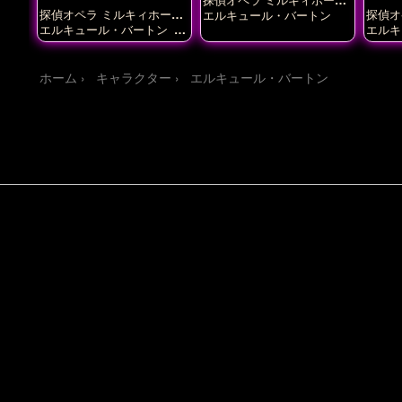
ズ
探偵オペラ ミルキィホーム
探偵オ
エルキュール・バートン
ズ
ズ
エルキュール・バートン
コ
エルキ
ーデリア・グラウカ
シャー
谷川平
ロック・シェリンフォード
明智小衣
譲崎ネロ
遠山咲
ホーム
キャラクター
エルキュール・バートン
銭形次子
長谷川平乃