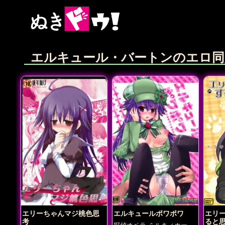
エルキュール・バートンのエロ同
エリーちゃんマジ桃色思
エルキュールポワポワ
エリ
考
ると
探偵オペラ ミルキィホーム