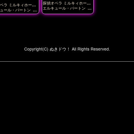
探偵オペラ ミルキィホーム
ペラ ミルキィホーム
ズ
エルキュール・バートン
コ
ュール・バートン
長
ーデリア・グラウカ
シャー
乃
ロック・シェリンフォード
明智小衣
譲崎ネロ
Copyright(C) ぬきドウ！ All Rights Reserved.