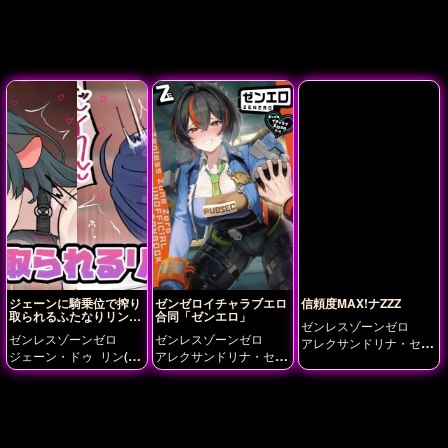
ジェーンに騎乗位で搾り
ゼンゼロイチャラブエロ
信頼度MAX!ナZZZ
取られるふたなりリンち
合同「ゼンエロ」
ゼンレスゾーンゼロ
ゃん
ゼンレスゾーンゼロ
ゼンレスゾーンゼロ
アレクサンドリナ・セバ
ジェーン・ドゥ
リン(ゼ
アレクサンドリナ・セバ
スチャン
エレン・ジョ
ンゼロ)
スチャン
エレン・ジョ
ー
ジェーン・ドゥ
ニ
ー
キング・シーザー
グ
コ・デマラ
バーニス・
レース・ハワード
ジェ
ホワイト
リン(ゼンゼ
ーン・ドゥ
ニコ・デマ
ロ)
ラ
リン(ゼンゼロ)
朱
鳶