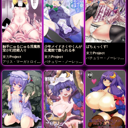
触手にゅるにゅる淫魔教
少年メイドさくやくんが
ぱちぇっくす!
室が幻想郷入り
紅魔館で嫐られる本
東方Project
東方Project
東方Project
パチュリー・ノーレッ
アリス・マーガトロイ
パチュリー・ノーレッ
ジ
ド
パチュリー・ノーレ
ジ
フランドール・スカ
ッジ
射命丸文
東風谷早
ーレット
レミリア・ス
苗
霧雨魔理沙
カーレット
十六夜咲夜
紅美鈴