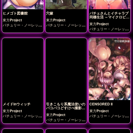
ヒメゴト図書館
穴嫁
パチェさんとイチャラブ
同棲生活 ～マイクロビキ
東方Project
東方Project
ニ編～
東方Project
パチュリー・ノーレッ
パチュリー・ノーレッ
パチュリー・ノーレッ
ジ
ジ
小悪魔
ジ
メイドinウィッチ
引きこもり系魔法使いの
CENSORED II
パコパコどすけべ撮影面
東方Project
東方Project
談
東方Project
パチュリー・ノーレッ
パチュリー・ノーレッ
パチュリー・ノーレッ
ジ
十六夜咲夜
ジ
鈴仙・優曇華院・イ
ジ
ナバ