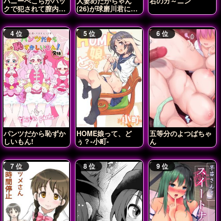
バニーぺこらがバッ
人妻めだかちゃん
右のガ～ニン
クで犯されて膣内射
(26)が球磨川君に
精されちゃう♡
NTRれる本
パンツだから恥ずか
HOME娘って、ど
五等分のよつばちゃ
しいもん!
ぅ？-小町-
ん