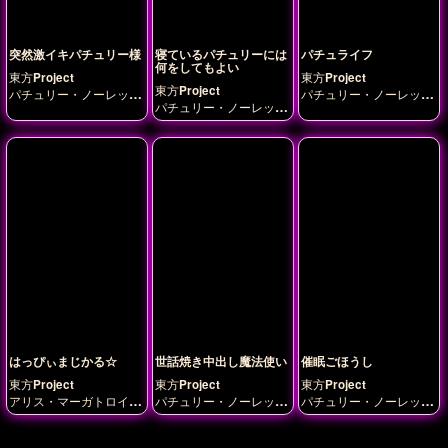
突然激イキパチュリー様
寝ているパチュリーには
パチュライフ
何をしてもよい
東方Project
東方Project
東方Project
パチュリー・ノーレッ
パチュリー・ノーレッ
パチュリー・ノーレッ
ジ
ジ
ジ
はっぴぃまじかる☆
世話焼き中出し魔法使い
催眠ごほうし
東方Project
東方Project
東方Project
アリス・マーガトロイ
パチュリー・ノーレッ
パチュリー・ノーレッ
ド
パチュリー・ノーレ
ジ
ジ
ッジ
小悪魔
霧雨魔理
沙