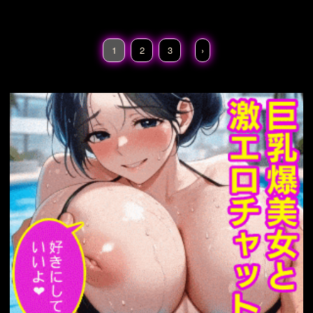
1
2
3
›