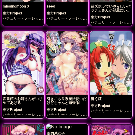
missingmoon 3
seed
超ズボラでいやらしいパ
ッチェさんが部屋にいた
東方Project
東方Project
らの本
東方Project
パチュリー・ノーレッ
パチュリー・ノーレッ
パチュリー・ノーレッ
ジ
ジ
小悪魔
ジ
図書館のお姉さんがいじ
引きこもり系魔法使いだ
響く紅
めてあげる
けどちゃんと頑張る!
東方Project
東方Project
東方Project
パチュリー・ノーレッ
パチュリー・ノーレッ
パチュリー・ノーレッ
ジ
レミリア・スカーレ
ジ
ジ
小悪魔
ット
十六夜咲夜
紅美
鈴
食肉系女子