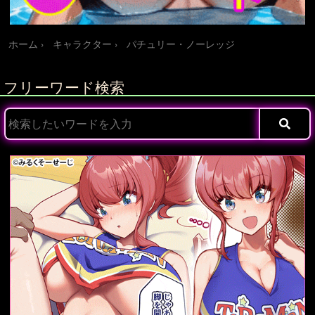
ホーム
キャラクター
パチュリー・ノーレッジ
フリーワード検索