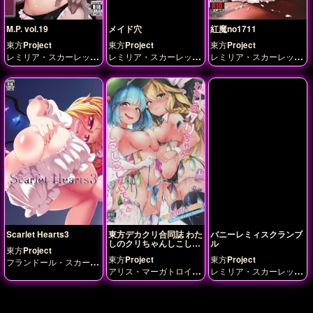
M.P. vol.19
メイド穴
紅魔no1711
東方Project
東方Project
東方Project
レミリア・スカーレッ
レミリア・スカーレッ
レミリア・スカーレッ
ト
ト
十六夜咲夜
ト
Scarlet Hearts3
東方デカクリ合同誌 わた
バニーレミィスクランブ
しのクリちゃんしこしこ
ル
東方Project
しないで～
東方Project
東方Project
フランドール・スカーレ
アリス・マーガトロイ
レミリア・スカーレッ
ット
レミリア・スカー
ド
チルノ
ドレミー・ス
ト
レット
イート
パチュリー・ノ
ーレッジ
ミスティア・
ローレライ
レミリア・