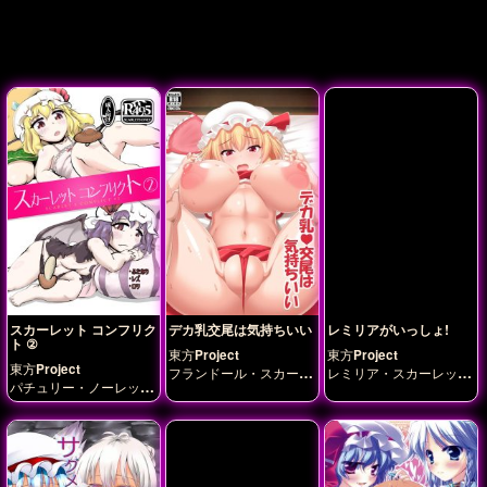
スカーレット コンフリク
デカ乳交尾は気持ちいい
レミリアがいっしょ!
ト ②
東方Project
東方Project
東方Project
フランドール・スカーレ
レミリア・スカーレッ
パチュリー・ノーレッ
ット
ルナチャイルド
レ
ト
ジ
フランドール・スカ
ミリア・スカーレット
ーレット
レミリア・ス
上白沢慧音
十六夜咲夜
カーレット
古明地こい
古明地さとり
朱鷺子
茨
し
木華扇