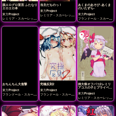
脱エログロ宣言 ふたなり
当主だものっ！
あくまのあそび -あくま
エロエロ本
のいたずら-
東方Project
東方Project
東方Project
レミリア・スカーレッ
レミリア・スカーレッ
フランドール・スカーレ
ト
ト
十六夜咲夜
ット
レミリア・スカー
レット
おちんちん大進撃
究極反則2
例大祭オフパコ2レミリ
アコスの子とプライベー
東方Project
東方Project
ト撮影会しちゃいました
東方Project
フランドール・スカーレ
フランドール・スカーレ
レミリア・スカーレッ
ット
レミリア・スカー
ット
レミリア・スカー
ト
レット
レット