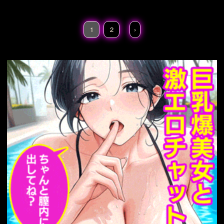
スカーレット
上白沢慧
音
今泉影狼
伊吹萃香
古明地こいし
多々良小
傘
姫海棠はたて
星熊勇
1
2
›
儀
比那名居天子
河城に
とり
犬走椛
秋穣子
秋
静葉
稀神サグメ
藤原妹
紅
赤蛮奇
鈴仙・優曇華
院・イナバ
鈴瑚
霧雨魔
理沙
風見幽香
魂魄妖
夢