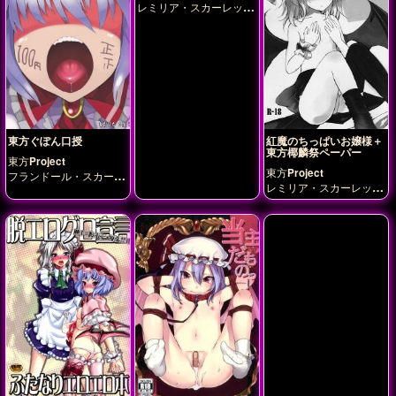
レミリア・スカーレッ
ト
東方ぐぽん口授
紅魔のちっぱいお嬢様＋
東方椰麟祭ペーパー
東方Project
東方Project
フランドール・スカーレ
レミリア・スカーレッ
ット
レミリア・スカー
ト
レット
十六夜咲夜
博麗
霊夢
多々良小傘
茨木華
扇