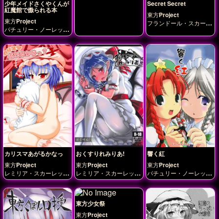
少年メイドさくやくんが
Secret Secret
紅魔館で嫐られる本
東方Project
東方Project
フランドール・スカーレ
パチュリー・ノーレッ
ット
レミリア・スカー
ジ
フランドール・スカ
レット
ーレット
レミリア・ス
カーレット
十六夜咲夜
紅美鈴
カリスマあがるかなっ
おくすりれみりあ!
響く紅
東方Project
東方Project
東方Project
レミリア・スカーレッ
レミリア・スカーレッ
パチュリー・ノーレッ
ト
十六夜咲夜
ト
ジ
レミリア・スカーレ
ット
十六夜咲夜
紅美
鈴
東方少女祭
東方Project