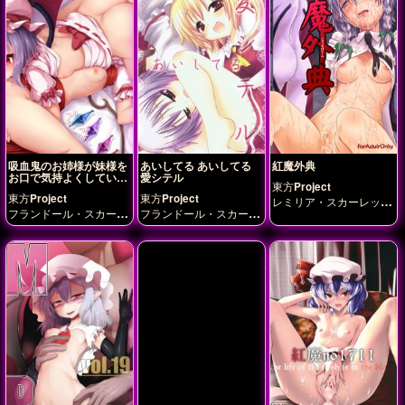
吸血鬼のお姉様が妹様を
あいしてる あいしてる
紅魔外典
お口で気持よくしていた
愛シテル
東方Project
ら…♡
東方Project
東方Project
レミリア・スカーレッ
フランドール・スカーレ
フランドール・スカーレ
ト
十六夜咲夜
ット
レミリア・スカー
ット
レミリア・スカー
レット
レット