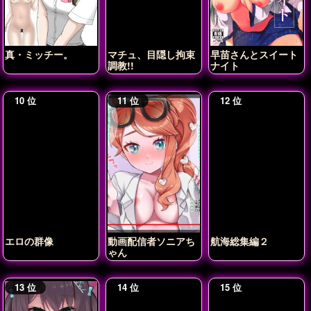
真・ミッチー。
マチュ、目隠し拘束
早苗さんとスイート
調教!!
ナイト
エロの群像
動画配信者ソニアち
航海総集編２
ゃん