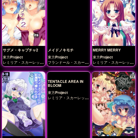
サグメ・キャプチャ2
メイドノキモチ
MERRY MERRY
東方Project
東方Project
東方Project
レミリア・スカーレッ
フランドール・スカーレ
レミリア・スカーレッ
ト
十六夜咲夜
稀神サグ
ット
レミリア・スカー
ト
十六夜咲夜
紅美鈴
メ
レット
西行寺幽々子
TENTACLE AREA IN
BLOOM
東方Project
レミリア・スカーレッ
ト
十六夜咲夜