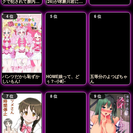
クで犯されて膣内射
(26)が球磨川君に
精されちゃう♡
NTRれる本
パンツだから恥ずか
HOME娘って、ど
五等分のよつばちゃ
しいもん!
ぅ？-小町-
ん