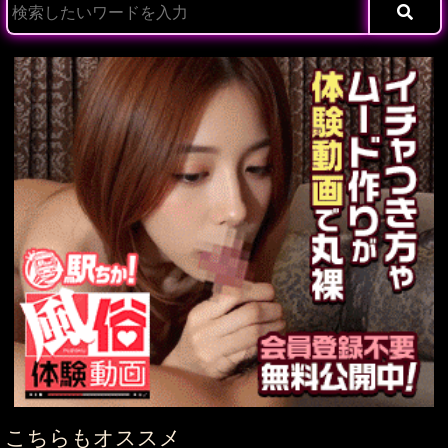
こちらもオススメ