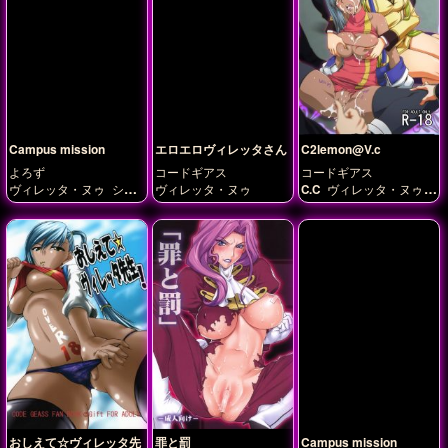
Campus mission
エロエロヴィレッタさん
C2lemon@V.c
よろず
コードギアス
コードギアス
ヴィレッタ・ヌゥ
シャ
ヴィレッタ・ヌゥ
C.C
ヴィレッタ・ヌゥ
ーリー・フェネット
ミ
紅月カレン
レイ・アッシュフォー
ド
紅月カレン
おしえて☆ヴィレッタ先
罪と罰
Campus mission