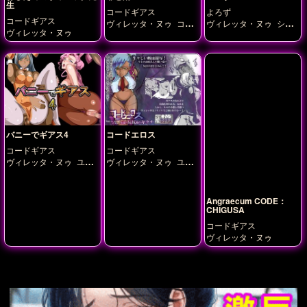
生
コードギアス
よろず
コードギアス
ヴィレッタ・ヌゥ
コー
ヴィレッタ・ヌゥ
シャ
ヴィレッタ・ヌゥ
ネリア・リ・ブリタニ
ーリー・フェネット
ミ
ア
レイ・アッシュフォー
ド
紅月カレン
バニーでギアス4
コードエロス
コードギアス
コードギアス
ヴィレッタ・ヌゥ
ユー
ヴィレッタ・ヌゥ
ユー
フェミア・リ・ブリタニ
フェミア・リ・ブリタニ
ア
ア
Angraecum CODE：
CHIGUSA
コードギアス
ヴィレッタ・ヌゥ