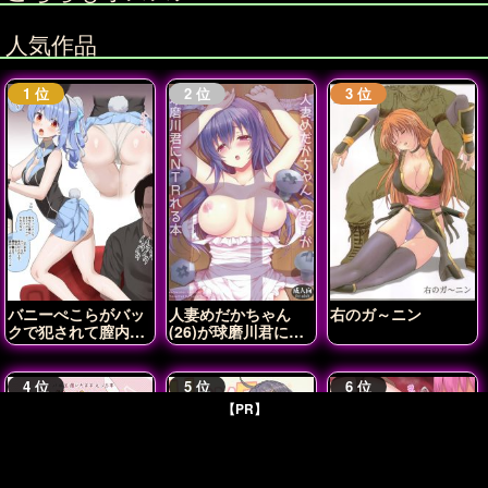
人気作品
バニーぺこらがバッ
人妻めだかちゃん
右のガ～ニン
クで犯されて膣内射
(26)が球磨川君に
精されちゃう♡
NTRれる本
【PR】