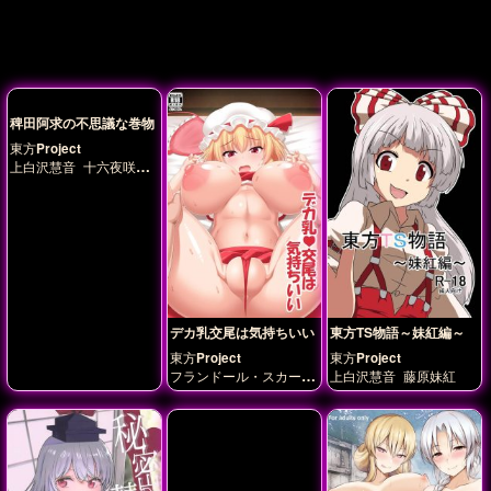
稗田阿求の不思議な巻物
東方Project
上白沢慧音
十六夜咲夜
博麗霊夢
本居小鈴
稗田
阿求
聖白蓮
茨木華扇
霧雨魔理沙
デカ乳交尾は気持ちいい
東方TS物語～妹紅編～
東方Project
東方Project
フランドール・スカーレ
上白沢慧音
藤原妹紅
ット
ルナチャイルド
レ
ミリア・スカーレット
上白沢慧音
十六夜咲夜
古明地さとり
朱鷺子
茨
木華扇