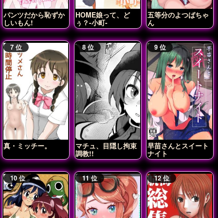
パンツだから恥ずか
HOME娘って、ど
五等分のよつばちゃ
しいもん!
ぅ？-小町-
ん
真・ミッチー。
マチュ、目隠し拘束
早苗さんとスイート
調教!!
ナイト