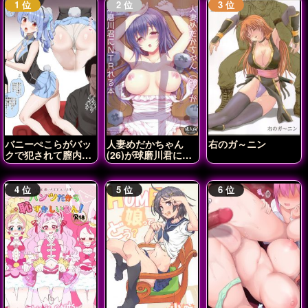
バニーぺこらがバッ
人妻めだかちゃん
右のガ～ニン
クで犯されて膣内射
(26)が球磨川君に
精されちゃう♡
NTRれる本