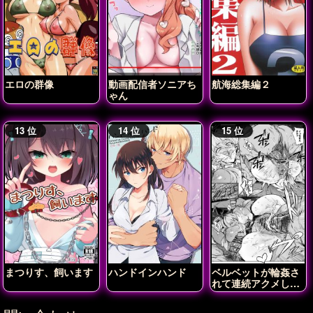
エロの群像
動画配信者ソニアち
航海総集編２
ゃん
まつりす、飼います
ハンドインハンド
ベルベットが輪姦さ
れて連続アクメしち
ゃう!!