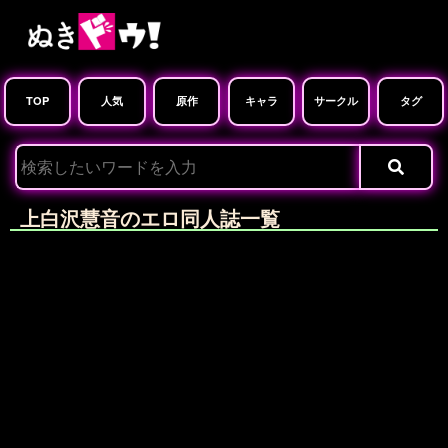
TOP
人気
原作
キャラ
サークル
タグ
上白沢慧音のエロ同人誌一覧