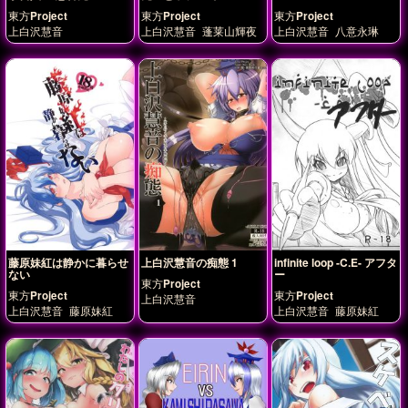
東方Project
東方Project
東方Project
上白沢慧音
上白沢慧音
蓬莱山輝夜
上白沢慧音
八意永琳
藤原妹紅は静かに暮らせ
上白沢慧音の痴態 1
infinite loop -C.E- アフタ
ない
ー
東方Project
東方Project
東方Project
上白沢慧音
上白沢慧音
藤原妹紅
上白沢慧音
藤原妹紅