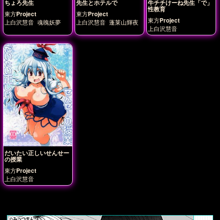
ちょろ先生
先生とホテルで
牛チチけーね先生「で」
性教育
東方Project
東方Project
東方Project
上白沢慧音
魂魄妖夢
上白沢慧音
蓬莱山輝夜
上白沢慧音
だいたい正しいせんせー
の授業
東方Project
上白沢慧音