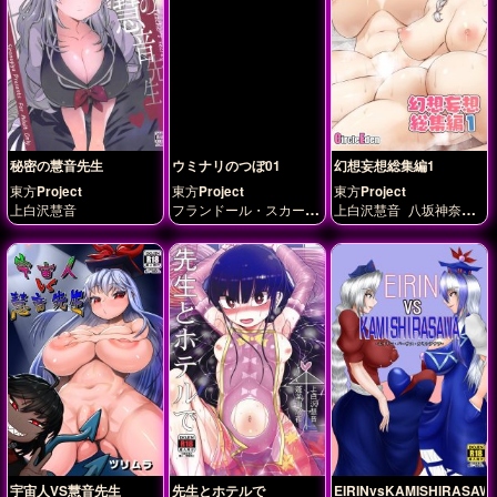
秘密の慧音先生
ウミナリのつぼ01
幻想妄想総集編1
東方Project
東方Project
東方Project
上白沢慧音
フランドール・スカーレ
上白沢慧音
八坂神奈子
ット
上白沢慧音
十六夜
八意永琳
八雲紫
聖白
咲夜
紅美鈴
蓮
西行寺幽々子
宇宙人VS慧音先生
先生とホテルで
EIRINvsKAMISHIRASAW