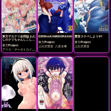
東方デカクリ合同誌 わた
EIRINvsKAMISHIRASAWA
慧音スケベしようや!
しのクリちゃんしこしこ
東方Project
東方Project
しないで～
東方Project
上白沢慧音
八意永琳
上白沢慧音
アリス・マーガトロイ
ド
チルノ
ドレミー・ス
イート
パチュリー・ノ
ーレッジ
ミスティア・
ローレライ
レミリア・
スカーレット
上白沢慧
音
今泉影狼
伊吹萃香
古明地こいし
多々良小
傘
姫海棠はたて
星熊勇
儀
比那名居天子
河城に
とり
犬走椛
秋穣子
秋
静葉
稀神サグメ
藤原妹
紅
赤蛮奇
鈴仙・優曇華
院・イナバ
鈴瑚
霧雨魔
理沙
風見幽香
魂魄妖
夢