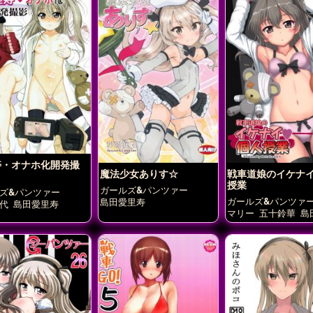
寿・オナホ化開発撮
魔法少女ありす☆
戦車道娘のイケナ
授業
ガールズ&パンツァー
ズ&パンツァー
ガールズ&パンツァ
島田愛里寿
代
島田愛里寿
マリー
五十鈴華
島
寿