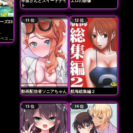
早苗さんとスイートナイ
エロの群像
ト
ーズ23
ー
ジペコ
ダージ
丸山紗
優季
山
寿
河嶋
西住み
動画配信者ソニアちゃん
航海総集編２