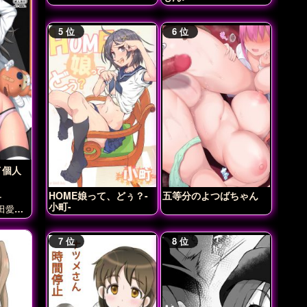
イ個人
HOME娘って、どぅ？-
五等分のよつばちゃん
ー
小町-
田愛里