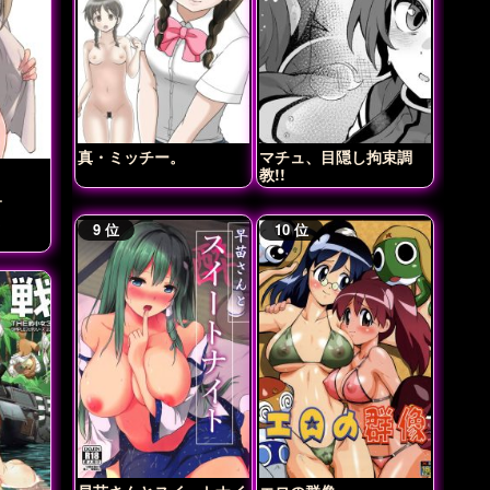
真・ミッチー。
マチュ、目隠し拘束調
教!!
ー
ほ