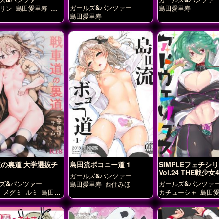
ガールズ&パンツァー
リン
島田愛里寿
西
島田愛里寿
島田愛里寿
の裏道 大学選抜チ
島田流ボコニー道 1
SIMPLEフェチシ
Vol.24 THE戦少女4
ガールズ&パンツァー
ズ&パンツァー
ガールズ&パンツァ
島田愛里寿
西住みほ
メグミ
ルミ
島田愛
カチューシャ
島田
秋山優花里
西住み