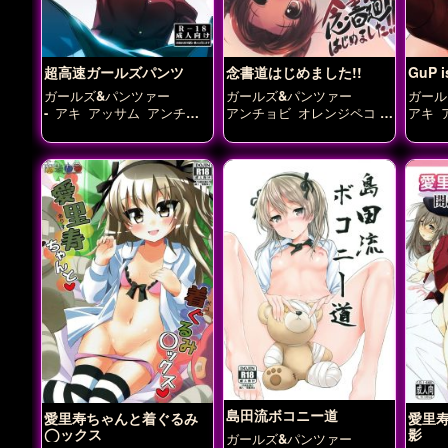
超高速ガールズパンツ
念書道はじめました!!
GuP i
ガールズ&パンツァー
ガールズ&パンツァー
ガール
-
アキ
アッサム
アンチョ
アンチョビ
オレンジペコ
アキ
ビ
おりょう
カトラス
ケ
カチューシャ
ケイ
ダージ
シャ
イ
ダージリン
ミカ
ミッ
リン
ローズヒップ
島田愛
リン
コ
ムラカミ
ローズヒップ
里寿
角谷杏
島田愛
小山柚子
島田愛里寿
武部
みほ
沙織
福田
秋山優花里
西住
しほ
角谷杏
鶴姫しずか
島田流ボコニー道
愛里寿ちゃんと着ぐるみ
愛里
◯ックス
影
ガールズ&パンツァー