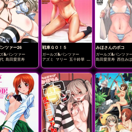
ンツァー26
戦車ＧＯ！５
みほさんのボコ
ズ&パンツァー
ガールズ&パンツァー
ガールズ&パンツァ
代
島田愛里寿
アズミ
マリー
五十鈴華
小
島田愛里寿
西住み
山柚子
島田愛里寿
武部沙
織
西住しほ
西住みほ
西絹
代