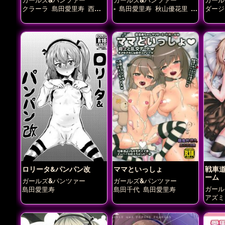
クラーラ
島田愛里寿
西住
-
島田愛里寿
秋山優花里
ダージ
まほ
西住まほ
西住みほ
住みほ
ロリータ&パンパン改
ママといっしょ
戦車道
ーム
ガールズ&パンツァー
ガールズ&パンツァー
ガール
島田愛里寿
島田千代
島田愛里寿
アズミ
里寿