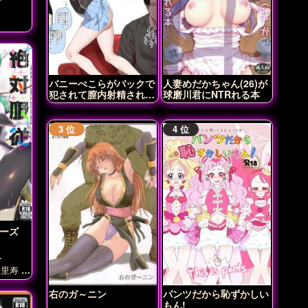
バニーぺこらがバックで
人妻めだかちゃん(26)が
犯されて膣内射精されち
球磨川君にNTRれる本
ゃう♡
リーズ
ー
愛里寿
ほ
右のガ～ニン
パンツだから恥ずかしい
もん!