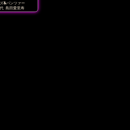
ズ&パンツァー
代
島田愛里寿