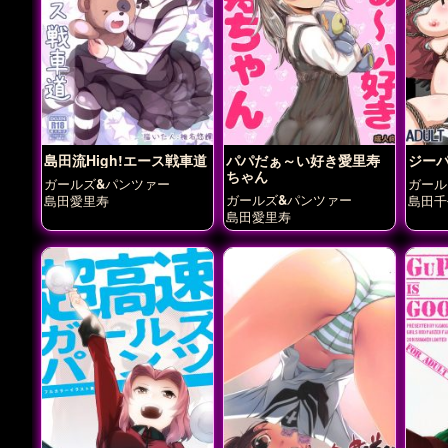
島田流High!エース戦車道
パパだぁ～い好き愛里寿
ジーパ
ちゃん
ガールズ&パンツァー
ガール
ガールズ&パンツァー
島田愛里寿
島田千
島田愛里寿