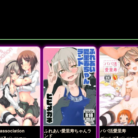
s association
ふれあい愛里寿ちゃんラ
パパ活愛里寿
ンド
ズ&パンツァー
ガールズ&パンツァ