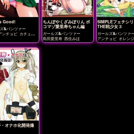
s Good!
ちんぽやくざみぽりん ボ
SIMPLEフェチシリ
コマゾ愛里寿ちゃん編
THE戦少女３
ズ&パンツァー
ガールズ&パンツァー
ガールズ&パンツァ
アンチョビ
カチュー
クラーラ
ケイ
ダージ
島田愛里寿
西住みほ
アンチョビ
オレン
ノンナ
ミカ
ミッコ
カチューシャ
ケイ
里寿
西住まほ
西住
リン
ローズヒップ
西絹代
希
大野あや
宇津木
郷あゆみ
島田愛里
桃
澤梓
秋山優花里
ほ
寿・オナホ化開発撮