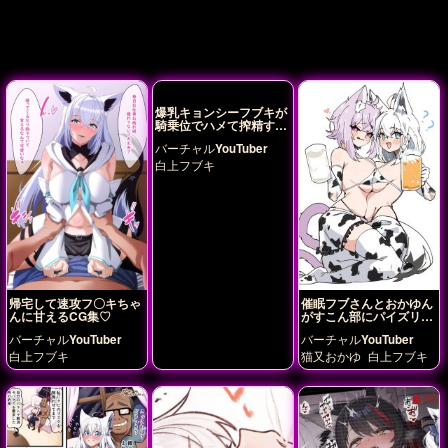
爆乳キョンシーフブキが
騎乗位でハメて搾精する
♡
バーチャルYouTuber
白上フブキ
帰宅して速攻フ〇キちゃ
催眠フブさんとおかゆん
んに甘えるCG集♡
がすこん部にパイズリす
る♡
バーチャルYouTuber
バーチャルYouTuber
白上フブキ
猫又おかゆ
白上フブキ