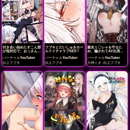
付き合い始めたすこん部
フブキとだいしゅきホー
親友ミ〇シャを守るた
が塩対応で、おっさんす
ルドイチャラブSEX♡
め、騙されてAV出演す
こん部に落とされるフブ
る 白〇フブキ
バーチャルYouTuber
バーチャルYouTuber
バーチャルYouTuber
キさん14
白上フブキ
白上フブキ
大神ミオ
白上フブキ