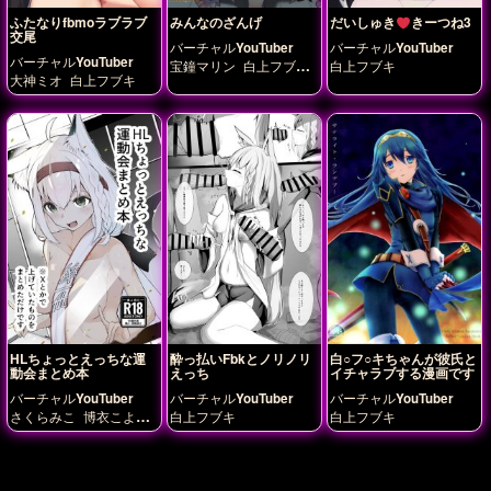
ふたなりfbmoラブラブ
みんなのざんげ
だいしゅき
きーつね3
交尾
バーチャルYouTuber
バーチャルYouTuber
バーチャルYouTuber
宝鐘マリン
白上フブキ
白上フブキ
大神ミオ
白上フブキ
白銀ノエル
HLちょっとえっちな運
酔っ払いFbkとノリノリ
白○フ○キちゃんが彼氏と
動会まとめ本
えっち
イチャラブする漫画です
バーチャルYouTuber
バーチャルYouTuber
バーチャルYouTuber
さくらみこ
博衣こより
白上フブキ
白上フブキ
大空スバル
常闇トワ
星
街すいせい
湊あくあ
白
上フブキ
百鬼あやめ
風
真いろは