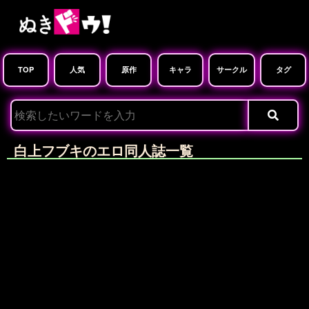
TOP
人気
原作
キャラ
サークル
タグ
白上フブキのエロ同人誌一覧