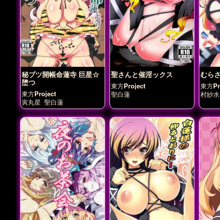
秘ブツ開帳命蓮寺 巨星☆
聖さんと催淫ックス
むら
堕つ
東方Project
東方Pro
東方Project
聖白蓮
村紗水
寅丸星
聖白蓮