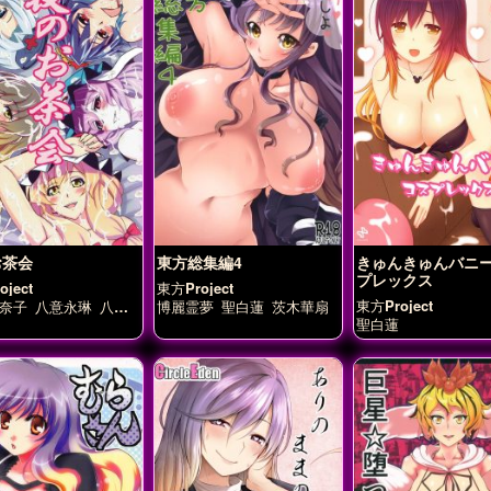
お茶会
東方総集編4
きゅんきゅんバニ
プレックス
ject
東方Project
東方Project
奈子
八意永琳
八雲
博麗霊夢
聖白蓮
茨木華扇
白蓮
西行寺幽々子
聖白蓮