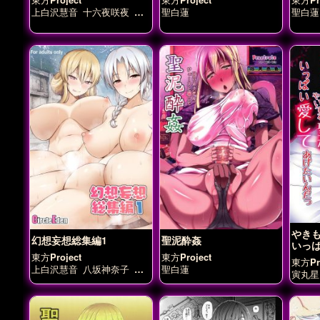
上白沢慧音
十六夜咲夜
博
聖白蓮
聖白蓮
麗霊夢
本居小鈴
稗田阿求
聖白蓮
茨木華扇
霧雨魔理
沙
やき
幻想妄想総集編1
聖泥酔姦
いっ
んだ
東方Project
東方Project
東方Pro
上白沢慧音
八坂神奈子
八
聖白蓮
寅丸星
意永琳
八雲紫
聖白蓮
西行
寺幽々子