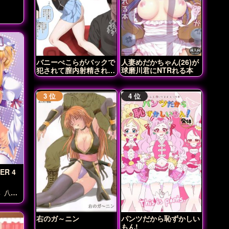
バニーぺこらがバックで
人妻めだかちゃん(26)が
犯されて膣内射精されち
球磨川君にNTRれる本
ゃう♡
ER 4
琳
八雲
々子
風
右のガ～ニン
パンツだから恥ずかしい
もん!