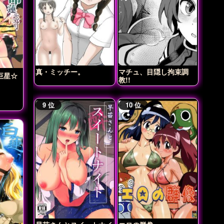
真・ミッチー。
マチュ、目隠し拘束調
巨星☆
教!!