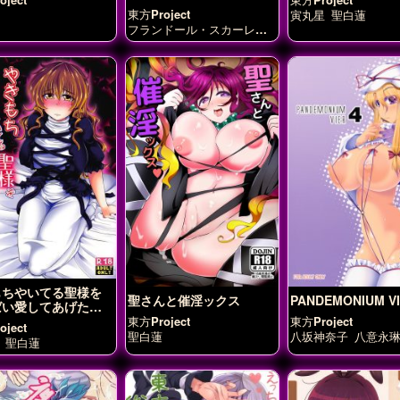
東方Project
寅丸星
聖白蓮
フランドール・スカーレッ
ト
十六夜咲夜
博麗霊夢
射
命丸文
本居小鈴
秋穣子
秋
静葉
聖白蓮
霧雨魔理沙
もちやいてる聖様を
聖さんと催淫ックス
PANDEMONIUM VI
ばい愛してあげたい
っ
東方Project
東方Project
ject
聖白蓮
八坂神奈子
八意永
聖白蓮
紫
聖白蓮
西行寺幽
見幽香
魅魔