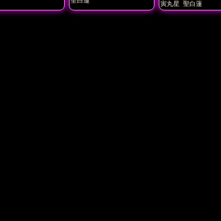
寅丸星
聖白蓮