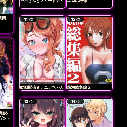
早苗さんとスイートナイ
エロの群像
ト
拷問
動画配信者ソニアちゃん
航海総集編２
聖様を
げたい