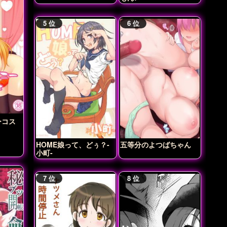
ーコス
HOME娘って、どぅ？-
五等分のよつばちゃん
小町-