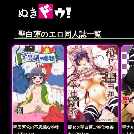
聖白蓮のエロ同人誌一覧
稗田阿求の不思議な巻物
縦セタ聖白蓮ご奉仕輪姦
聖ナ
東方Project
東方Project
東方Pro