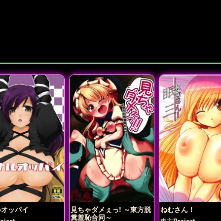
ルオッパイ
見ちゃダメぇっ! ～東方脱
ねむさん！
糞羞恥合同～
ject
東方Project