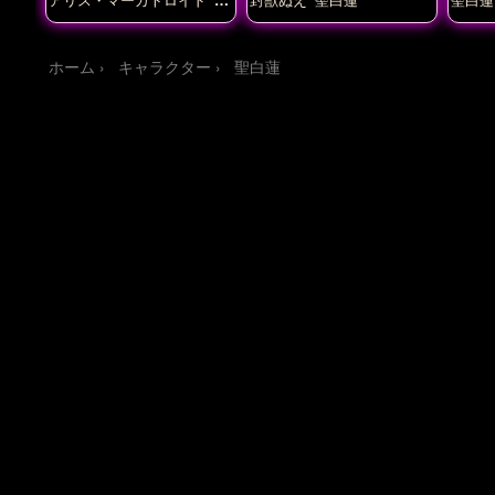
ラウンピース
フランドー
ル・スカーレット
わかさぎ
姫
八雲藍
博麗霊夢
古明地
さとり
大妖精
宇佐見菫子
ホーム
キャラクター
聖白蓮
射命丸文
幽谷響子
本居小
鈴
東風谷早苗
水橋パルス
ィ
河城にとり
稀神サグメ
聖白蓮
霧雨魔理沙
魂魄妖
夢