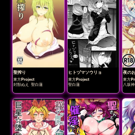
聖搾り
ヒトヅマソウリョ
夜の
東方Project
東方Project
東方Pro
封獣ぬえ
聖白蓮
聖白蓮
八坂神
紫
聖