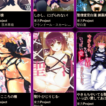
溶接
しかし、にげられない!
聖僧査官白蓮 媚薬
ject
東方Project
東方Project
茨木華扇
フランドール・スカーレッ
聖白蓮
ト
ルーミア
古明地こいし
古明地さとり
物部布都
秋
穣子
秋静葉
聖白蓮
西行寺
幽々子
鈴仙・優曇華院・イ
ナバ
鍵山雛
やきもちやいてる
なこころの種
聖汁-ひじりじる-
いっばい愛してあ
んだっ
ject
東方Project
東方Project
聖白蓮