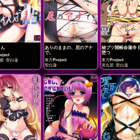
さん
ありのままの、尼のアナ
秘ブツ開帳命蓮寺 
で。
堕つ
ject
東方Project
東方Project
蜜
聖白蓮
聖白蓮
寅丸星
聖白蓮