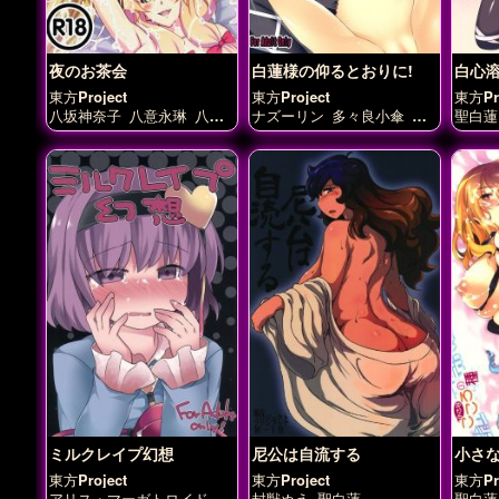
夜のお茶会
白蓮様の仰るとおりに!
白心
東方Project
東方Project
東方Pro
八坂神奈子
八意永琳
八雲
ナズーリン
多々良小傘
寅
聖白蓮
紫
聖白蓮
西行寺幽々子
丸星
封獣ぬえ
聖白蓮
雲居
一輪
ミルクレイプ幻想
尼公は自流する
小さ
東方Project
東方Project
東方Pro
アリス・マーガトロイド
ク
封獣ぬえ
聖白蓮
聖白蓮