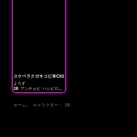
スケベラクガキコピ本C92
よろず
2B
アンチョビ
ハシビロコ
ウ
パルテナ
港湾棲姫
静謐
のハサン
ホーム
キャラクター
2B