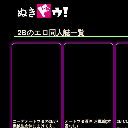
2Bのエロ同人誌一覧
ニーアオートマタの2Bが
オートマタ漫画 お尻編(本
2B C
機械生命体にまけて肉便
番なし)
ニーア