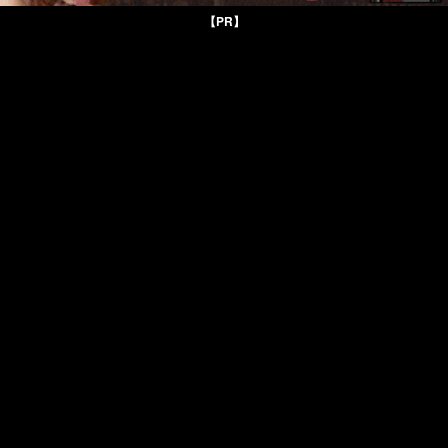
【PR】
パンツだから恥ずか
HOME娘って、ど
五等分のよつばちゃ
しいもん!
ぅ？-小町-
ん