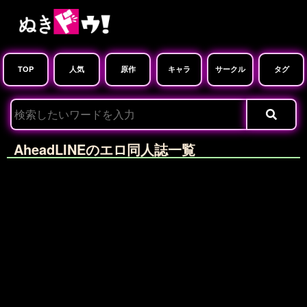
TOP
人気
原作
キャラ
サークル
タグ
AheadLINEのエロ同人誌一覧