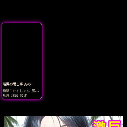
瑞鳳の隠し事 其の一
艦隊これくしょん -艦こ
れ-
敷波
瑞鳳
綾波