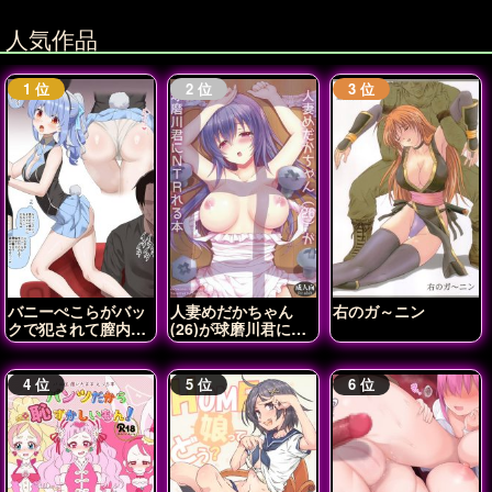
人気作品
バニーぺこらがバッ
人妻めだかちゃん
右のガ～ニン
クで犯されて膣内射
(26)が球磨川君に
精されちゃう♡
NTRれる本