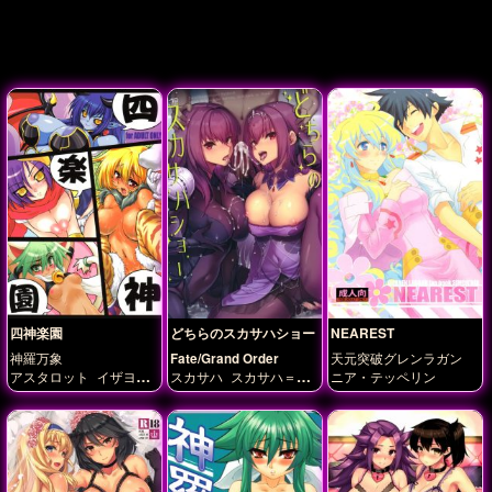
四神楽園
どちらのスカサハショー
NEAREST
神羅万象
Fate/Grand Order
天元突破グレンラガン
アスタロット
イザヨイ
スカサハ
スカサハ＝ス
ニア・テッペリン
ナタージャ
ベリル
カディ