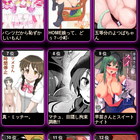
パンツだから恥ずか
HOME娘って、ど
五等分のよつばちゃ
しいもん!
ぅ？-小町-
ん
真・ミッチー。
マチュ、目隠し拘束
早苗さんとスイート
調教!!
ナイト