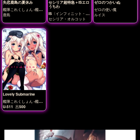
失恋鹿島の夏休み
セシリア超特急＋ISエロ
ゼロのつかいぬ
うちわ
艦隊これくしょん -艦こ
ゼロの使い魔
IS〈インフィニット・ス
れ-
鹿島
ルイス
トラトス〉
セシリア・オルコット
Lovely Submarine
艦隊これくしょん -艦こ
れ-
U-511
呂500