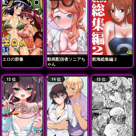
エロの群像
動画配信者ソニアち
航海総集編２
ゃん