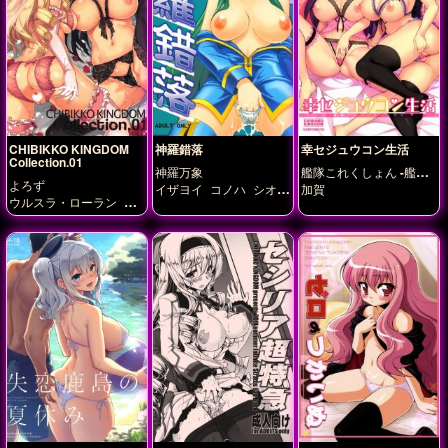
CHIBIKKO KINGDOM
神羅錯落
幸セジュウコン生活
Collection.01
神羅万象
艦隊これくしょん -艦こ
よろず
れ-
イザヨイ
コノハ
シオ
加賀
ウルスラ・ローラン
エ
ン
ベリル
ポラリス
ミリア・パーシバル
シ
ャイナ
シャルロット・
デュノア
セシリア・オ
ルコット
チェルシー
デ
イモン姉妹
ナギサ・ア
ーデルハイト・ハウザ
ー
ナタージャ
ベリル
メディア
ユキカゼ・パ
ネトーネ
ユナ
ラウラ・
ボーデヴィッヒ
凰鈴音
女賢者
小夜禊月
織斑千
冬