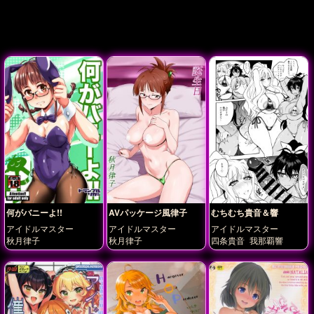
何がバニーよ!!
AVパッケージ風律子
むちむち貴音＆響
アイドルマスター
アイドルマスター
アイドルマスター
秋月律子
秋月律子
四条貴音
我那覇響