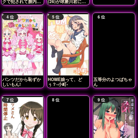
クで犯されて膣内射
(26)が球磨川君に
精されちゃう♡
NTRれる本
パンツだから恥ずか
HOME娘って、ど
五等分のよつばちゃ
しいもん!
ぅ？-小町-
ん