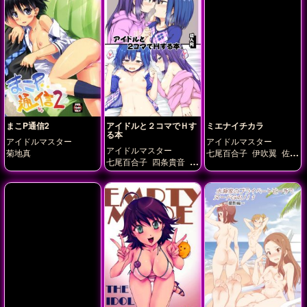
まこP通信2
アイドルと２コマでＨす
ミエナイチカラ
る本
アイドルマスター
アイドルマスター
アイドルマスター
菊地真
七尾百合子
伊吹翼
佐竹
七尾百合子
四条貴音
堀
美奈子
北沢志保
周防桃
裕子
月岡恋鐘
望月杏
子
島原エレナ
所恵美
奈
杜野凛世
桑山千雪
春日未来
最上静香
望月
森久保乃々
砂塚あきら
杏奈
横山奈緒
田中琴
豊川風花
風野灯織
鷹富
葉
白石紬
矢吹可奈
箱
士茄子
崎星梨花