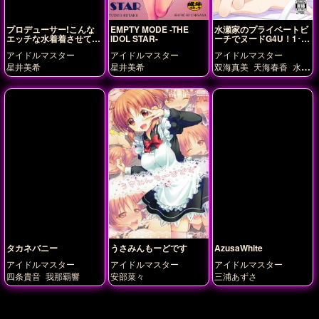
プロデューサー!こんな
EMPTY MODE -THE
水瀬家のプライベートビ
エッチな水着着させてミ
IDOL STAR-
ーチでヌードG4U！1･2
キになにさせる気なの!?
＋DL限定版
アイドルマスター
アイドルマスター
アイドルマスター
星井美希
星井美希
双海真美
天海春香
水瀬
伊織
タカネバニー
うさみんもーどです
AzusaWhite
アイドルマスター
アイドルマスター
アイドルマスター
四条貴音
我那覇響
安部菜々
三浦あずさ