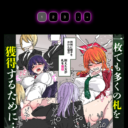
1
2
3
›
»