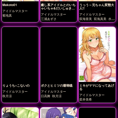
Makoto01
癒し系アイドルとのいち
うっう～兄ちゃん変態大
ゃいちゃ&だいしゅきホ
人!!
アイドルマスター
ールドえっち本
アイドルマスター
アイドルマスター
菊地真
三浦あずさ
双海亜美
双海真美
水瀬
伊織
高槻やよい
りょうち○こないの
ボクとヒミツの珊瑚礁
ミキがママになってあげ
る
アイドルマスター
アイドルマスター
アイドルマスター
秋月涼
日高舞
秋月涼
星井美希