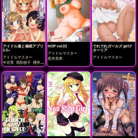
アイドル達と催眠アプリ
HOP vol.02
でれでれガールズ girlナ
2.0+
ターリア
アイドルマスター
アイドルマスター
アイドルマスター
星井美希
中谷育
周防桃子
櫻井桃
華
的場梨沙
結城晴