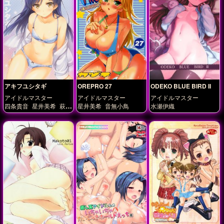
アキフユシタギ
OREPRO 27
ODEKO BLUE BIRD II
アイドルマスター
アイドルマスター
アイドルマスター
四条貴音
星井美希
萩原
星井美希
音無小鳥
水瀬伊織
雪歩
響