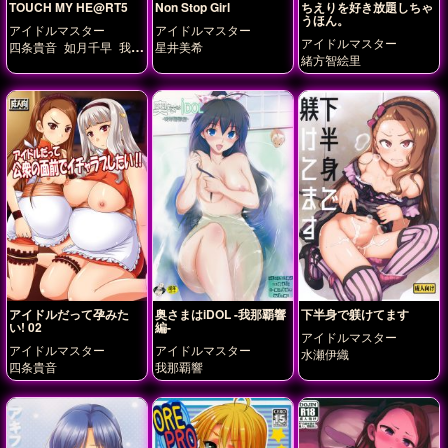
TOUCH MY HE@RT5
Non Stop Girl
ちえりを好き放題しちゃ
うほん。
アイドルマスター
アイドルマスター
アイドルマスター
四条貴音
如月千早
我那
星井美希
緒方智絵里
覇響
星井美希
高槻やよ
い
アイドルだって孕みた
奥さまはiDOL -我那覇響
下半身で躾けてます
い! 02
編-
アイドルマスター
アイドルマスター
アイドルマスター
水瀬伊織
四条貴音
我那覇響