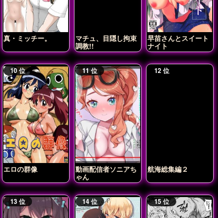
真・ミッチー。
マチュ、目隠し拘束
早苗さんとスイート
調教!!
ナイト
エロの群像
動画配信者ソニアち
航海総集編２
ゃん