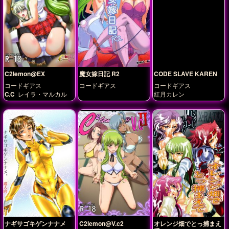
C2lemon@EX
魔女嫁日記 R2
CODE SLAVE KAREN
コードギアス
コードギアス
コードギアス
C.C
レイラ・マルカル
紅月カレン
ナギサゴキゲンナナメ
C2lemon@V.c2
オレンジ畑でとっ捕まえ