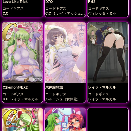
Love Like Trick
D7Q
F-62
コードギアス
コードギアス
コードギアス
C.C
C.C
ミレイ・アッシュフ
ヴィレッタ・ヌゥ
ォード
紅月カレン
C2lemon@EX2
未体験領域
レイラ・マルカル
コードギアス
コードギアス
コードギアス
C.C
レイラ・マルカル
ルルーシュ（女体化）
レイラ・マルカル