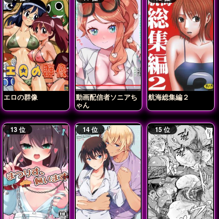
エロの群像
動画配信者ソニアち
航海総集編２
ゃん