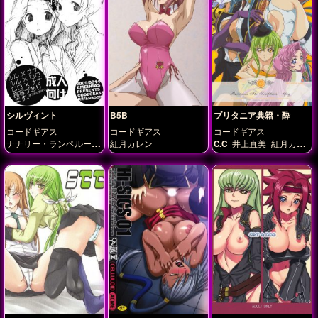
シルヴィント
B5B
ブリタニア典籍・酔
コードギアス
コードギアス
コードギアス
ナナリー・ランペルー
紅月カレン
C.C
井上直美
紅月カレ
ジ
ン