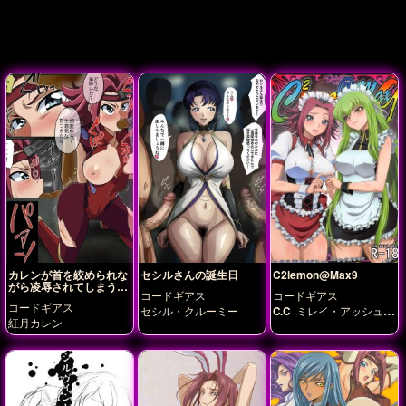
カレンが首を絞められな
セシルさんの誕生日
C2lemon@Max9
がら凌辱されてしまう…
コードギアス
コードギアス
コードギアス
セシル・クルーミー
C.C
ミレイ・アッシュフ
紅月カレン
ォード
皇サクヤ
皇神楽
耶
紅月カレン