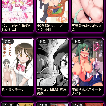
パンツだから恥ずか
HOME娘って、ど
五等分のよつばちゃ
しいもん!
ぅ？-小町-
ん
真・ミッチー。
マチュ、目隠し拘束
早苗さんとスイート
調教!!
ナイト