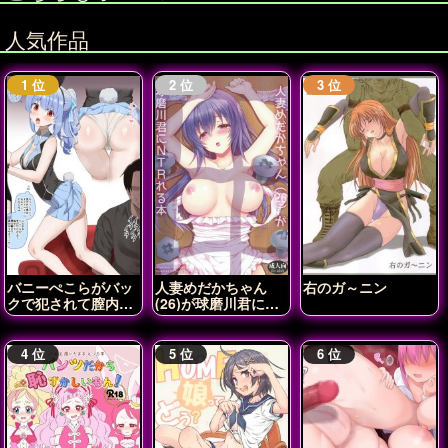
人気作品
バニーぺこらがバッ
人妻めだかちゃん
右のガ～ニン
クで犯されて膣内射
(26)が球磨川君に
精されちゃう♡
NTRれる本