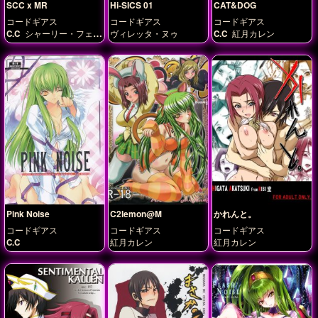
SCC x MR
Hi-SICS 01
CAT&DOG
コードギアス
コードギアス
コードギアス
C.C
シャーリー・フェネ
ヴィレッタ・ヌゥ
C.C
紅月カレン
ット
Pink Noise
C2lemon@M
かれんと。
コードギアス
コードギアス
コードギアス
C.C
紅月カレン
紅月カレン