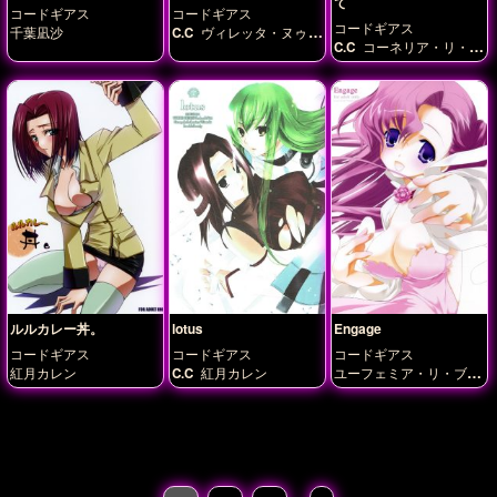
て
コードギアス
コードギアス
コードギアス
千葉凪沙
C.C
ヴィレッタ・ヌゥ
C.C
コーネリア・リ・ブ
紅月カレン
リタニア
ユーフェミ
ア・リ・ブリタニア
ラ
クシャータ・チャウラ
ー
紅月カレン
ルルカレー丼。
lotus
Engage
コードギアス
コードギアス
コードギアス
紅月カレン
C.C
紅月カレン
ユーフェミア・リ・ブリ
タニア