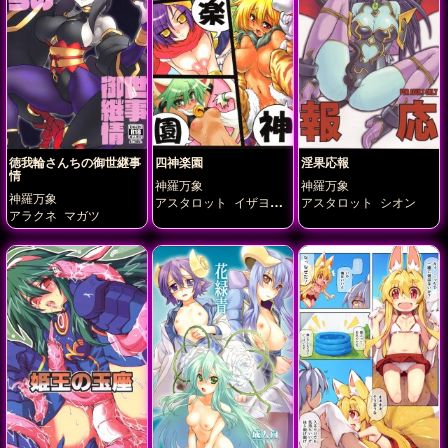
徳我輪さんちの御世継事
四神楽園
淫果応報
情
神羅万象
神羅万象
神羅万象
アスタロット
イザヨイ
アスタロット
シオン
アラクネ
マガツ
ナタージャ
ベリル