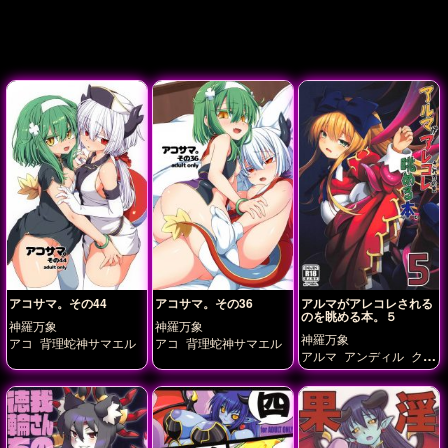
アコサマ。その44
アコサマ。その36
アルマがアレコレされる
のを眺める本。５
神羅万象
神羅万象
神羅万象
アコ
背理蛇神サマエル
アコ
背理蛇神サマエル
アルマ
アンディル
クラ
ウディア