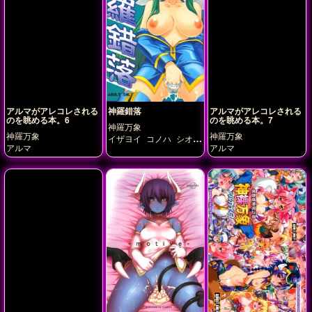
アルマがアレコレされる
神羅錯落
アルマがアレコレされる
のを眺める本。6
のを眺める本。7
神羅万象
神羅万象
神羅万象
イザヨイ
コノハ
シオ
アルマ
アルマ
ン
ベリル
ポラリス