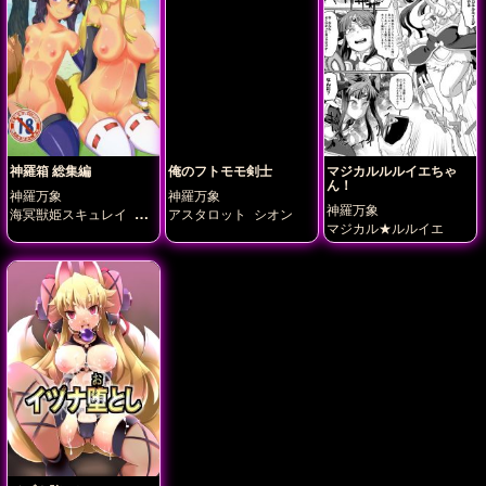
神羅箱 総集編
俺のフトモモ剣士
マジカルルルイエちゃ
ん！
神羅万象
神羅万象
神羅万象
海冥獣姫スキュレイ
白
アスタロット
シオン
マジカル★ルルイエ
面御前イヅナ
空雷翔姫
モルガン
陸震妖姫アラ
クネ
黒刀のムジナ