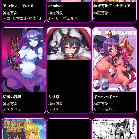
アコサマ。その10
-motive-
神裸万象アルカディア
神羅万象
神羅万象
神羅万象
アコ
サマエル(女体化)
セイザーヴェルス
-
幻魔の乱舞
りり姦
ほっぺぺほっぺ
神羅万象
神羅万象
神羅万象
アスタロット
リリス
サン・モルテ