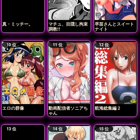
真・ミッチー。
マチュ、目隠し拘束
早苗さんとスイート
調教!!
ナイト
エロの群像
動画配信者ソニアち
航海総集編２
ゃん