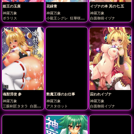
姫王の玉座
花緑青
イヅナの本 其の七.五
神羅万象
神羅万象
神羅万象
ポラリス
小龍王シグレ
狂華咲乱
白面御前イヅナ
花媛香具耶
荊姫シヅカ
魂獣淫使 参
艶魔王様のお仕事
囚われイヅナ
神羅万象
神羅万象
神羅万象
三眼剣匠タタラ
白面金
アスタロット
白面御前イヅナ
剛九尾イヅナ