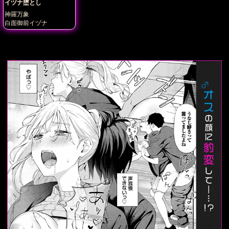
イヅナ堕とし
神羅万象
白面御前イヅナ