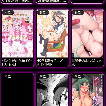
クで犯されて膣内射
(26)が球磨川君に
精されちゃう♡
NTRれる本
パンツだから恥ずか
HOME娘って、ど
五等分のよつばちゃ
しいもん!
ぅ？-小町-
ん