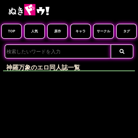
TOP
人気
原作
キャラ
サークル
タグ
神羅万象のエロ同人誌一覧