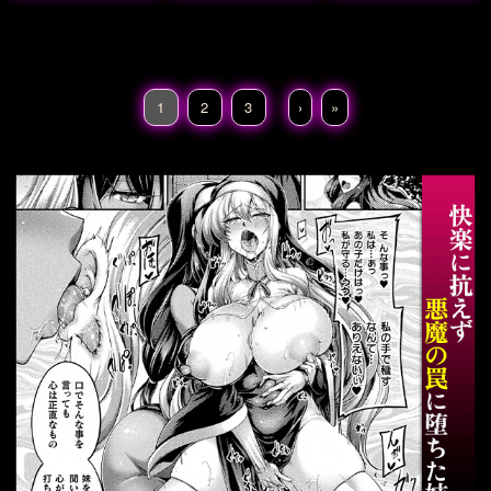
ベルン
1
2
3
›
»