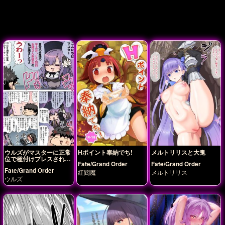
ウルズがマスターに正常
Hポイント奉納でち!
メルトリリスと大鬼
位で種付けプレスされた
Fate/Grand Order
Fate/Grand Order
り…♡
Fate/Grand Order
紅閻魔
メルトリリス
ウルズ