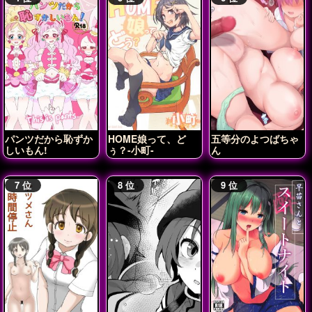
パンツだから恥ずか
HOME娘って、ど
五等分のよつばちゃ
しいもん!
ぅ？-小町-
ん