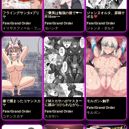
フライングサンタ⭐︎プリ
ご褒美は勉強の後で❤︎〜
ジャンヌオルタ、原稿サ
ヤ
R18ver〜
ボる
Fate/Grand Order
Fate/Grand Order
Fate/Grand Order
イリヤスフィール・フォ
ヨハンナ
ジャンヌ・ダルク
ン・アインツベルン
ク
ロエ・フォン・アインツ
ベルン
美遊・エーデル
フェルト
秦で捕まったコヤンスカ
ドMスカサハがマスター
モルガン×触手
ヤ
に踏みつけられながら犯
Fate/Grand Order
されて完堕ちしちゃう♡
Fate/Grand Order
Fate/Grand Order
モルガン
コヤンスカヤ
スカサハ