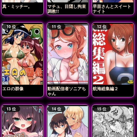
真・ミッチー。
マチュ、目隠し拘束
早苗さんとスイート
調教!!
ナイト
エロの群像
動画配信者ソニアち
航海総集編２
ゃん