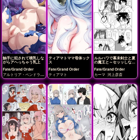
触手に犯されて噴乳しな
ティアマトママ母体ック
ルルハワで幕末剣士と夏
がらアヘっちゃう乳上
ス
の魔王と～セッッしない
と出られない特異点～
Fate/Grand Order
Fate/Grand Order
Fate/Grand Order
アルトリア・ペンドラゴ
ティアマト
カーマ
河上彦斎
ン(ランサー)