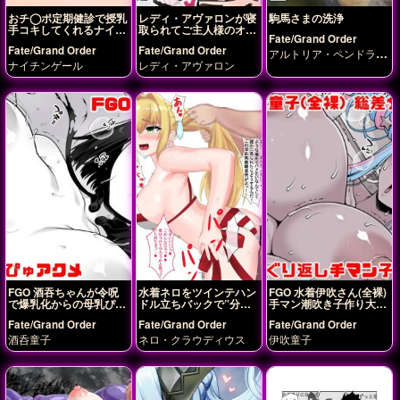
おチ◯ポ定期健診で授乳
レディ・アヴァロンが寝
駒馬さまの洗浄
手コキしてくれるナイチ
取られてご主人様のオナ
Fate/Grand Order
ンゲール
ホになっちゃう♡
Fate/Grand Order
Fate/Grand Order
アルトリア・ペンドラゴ
ナイチンゲール
レディ・アヴァロン
ン(ランサー)
FGO 酒吞ちゃんが令呪
水着ネロをツインテハン
FGO 水着伊吹さん(全裸)
で爆乳化からの母乳ぴゅ
ドル立ちバックで”分か
手マン潮吹き子作り大量
っぴゅアクメ
らせる”
中出しボテ腹ラブラブ神
Fate/Grand Order
Fate/Grand Order
Fate/Grand Order
霊
酒呑童子
ネロ・クラウディウス
伊吹童子