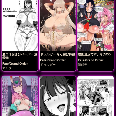
夏コミおまけペーパー 焼
ドゥルガー ちん媚び舞踏
校則違反です、そのOO!
却物
Fate/Grand Order
Fate/Grand Order
Fate/Grand Order
ドゥルガー
源頼光
マルタ