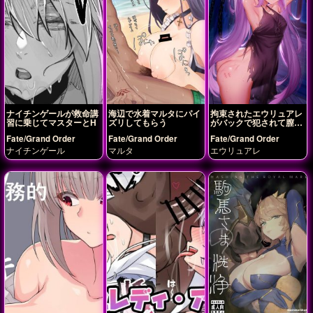
ナイチンゲールが救命講
海辺で水着マルタにパイ
拘束されたエウリュアレ
習に乗じてマスターとH
ズリしてもらう
がバックで犯されて膣内
射精されちゃう!!
Fate/Grand Order
Fate/Grand Order
Fate/Grand Order
ナイチンゲール
マルタ
エウリュアレ