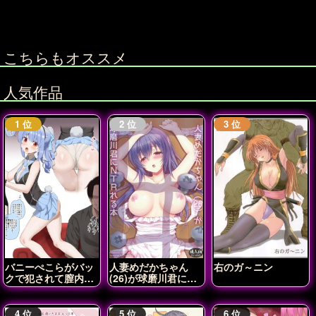
こちらもオススメ
人気作品
バニーぺこらがバッ
人妻めだかちゃん
右のガ～ニン
クで犯されて膣内射
(26)が球磨川君に
精されちゃう♡
NTRれる本