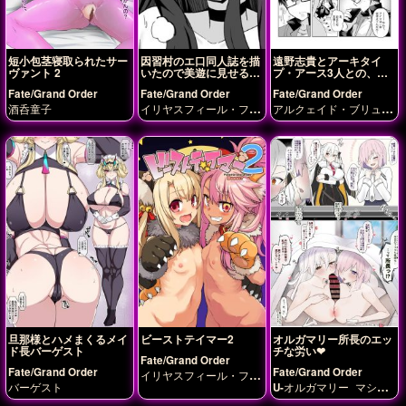
短小包茎寝取られたサー
因習村のエ口同人誌を描
遠野志貴とアーキタイ
ヴァント 2
いたので美遊に見せるマ
プ・アース3人との、大
スター
人向けのお話。
Fate/Grand Order
Fate/Grand Order
Fate/Grand Order
酒呑童子
イリヤスフィール・フォ
アルクェイド・ブリュン
ン・アインツベルン
カ
スタッド
ーマ
クロエ・フォン・
アインツベルン
刑部姫
美遊・エーデルフェル
ト
旦那様とハメまくるメイ
ビーストテイマー2
オルガマリー所長のエッ
ド長バーゲスト
チな労い❤︎
Fate/Grand Order
Fate/Grand Order
Fate/Grand Order
イリヤスフィール・フォ
バーゲスト
U-オルガマリー
マシ
ン・アインツベルン
ク
ュ・キリエライト
ロエ・フォン・アインツ