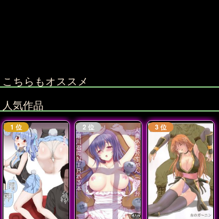
こちらもオススメ
人気作品