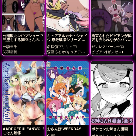
公開敗北レ〇プショーで
キュアアルカナ・シャド
拘束されたビビアンが尻
完堕ちする関羽さんの漫
ウ 尊厳破壊シリーズ 拘
穴を弄られながらバック
画
束目隠しクリ乳首玩具責
で犯されたり…♡
一騎当千
名探偵プリキュア!
ゼンレスゾーンゼロ
めアナルディルドマシー
ン
関羽雲長
森亜るるか(キュアアル
ビビアン(ゼンゼロ)
カナ・シャドウ)
AARDCERULEANWOLF
おさんぽ WEEKDAY
ポケセンお姉さん漫画
ごはん屋④
GJ部
ポケットモンスター